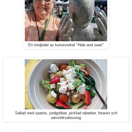
En tredjedel av konstverket "Hide and seek"
Sallad med sparris, jordgubbar, picklad rabarber, fetaost och
ramslöksdressing