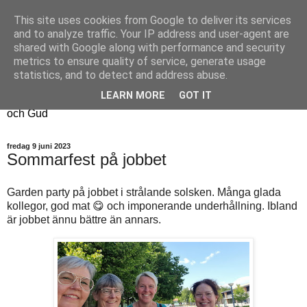
This site uses cookies from Google to deliver its services
Fyren
and to analyze traffic. Your IP address and user-agent are
shared with Google along with performance and security
metrics to ensure quality of service, generate usage
Fyren finns för att sprida ljus i mörkret
statistics, and to detect and address abuse.
För att påminna om guldkanterna i tillvaron
LEARN MORE
GOT IT
Här samsas jakt, hantverk, odling, och andra tankar om livet
och Gud
fredag 9 juni 2023
Sommarfest på jobbet
Garden party på jobbet i strålande solsken. Många glada
kollegor, god mat 😋 och imponerande underhållning. Ibland
är jobbet ännu bättre än annars.