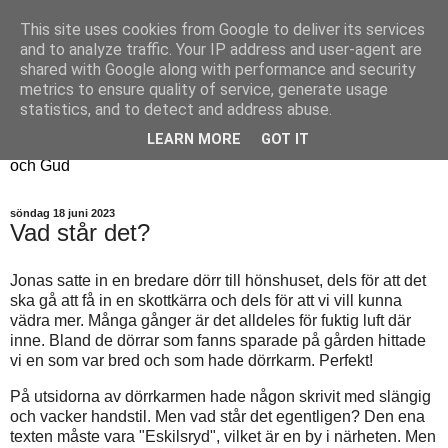
This site uses cookies from Google to deliver its services
Fyren
and to analyze traffic. Your IP address and user-agent are
shared with Google along with performance and security
metrics to ensure quality of service, generate usage
Fyren finns för att sprida ljus i mörkret
statistics, and to detect and address abuse.
För att påminna om guldkanterna i tillvaron
LEARN MORE
GOT IT
Här samsas jakt, hantverk, odling, och andra tankar om livet
och Gud
söndag 18 juni 2023
Vad står det?
Jonas satte in en bredare dörr till hönshuset, dels för att det
ska gå att få in en skottkärra och dels för att vi vill kunna
vädra mer. Många gånger är det alldeles för fuktig luft där
inne. Bland de dörrar som fanns sparade på gården hittade
vi en som var bred och som hade dörrkarm. Perfekt!
På utsidorna av dörrkarmen hade någon skrivit med slängig
och vacker handstil. Men vad står det egentligen? Den ena
texten måste vara "Eskilsryd", vilket är en by i närheten. Men