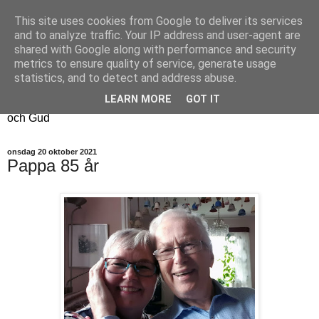
This site uses cookies from Google to deliver its services
Fyren
and to analyze traffic. Your IP address and user-agent are
shared with Google along with performance and security
metrics to ensure quality of service, generate usage
Fyren finns för att sprida ljus i mörkret
statistics, and to detect and address abuse.
För att påminna om guldkanterna i tillvaron
LEARN MORE
GOT IT
Här samsas jakt, hantverk, odling, och andra tankar om livet
och Gud
onsdag 20 oktober 2021
Pappa 85 år