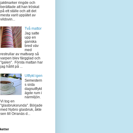
jaktmarker ringde och
berättade att han tröskat
på ett ställe och att det
mesta varit uppätet av
vildsvin...
Två mattor
Jag satte
upp en
ganska
bred väv
med
restrullar av mattvarp så
varpen blev färgglad och
"galen". Första mattan har
jag hållit på ...
Utflykt igen
Semestern
s sista
dagsutflykt
ägde rum i
närmiljön.
Vi tog en
"glasbruksrunda". Började
med Nybro glasbruk, åkte
sen till Orranäs d...
iketter