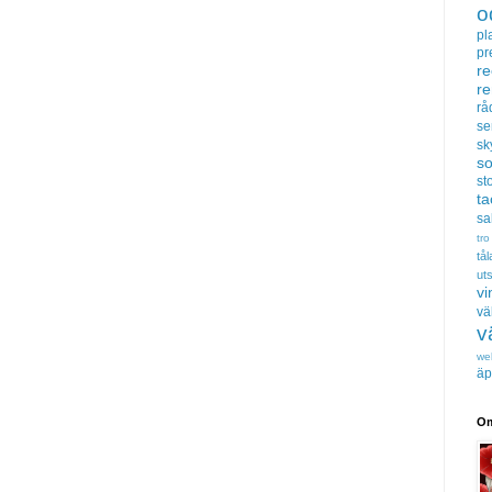
o
pl
pr
re
r
rå
se
sk
s
sto
t
sa
tro
tå
uts
vi
vä
v
we
äp
Om