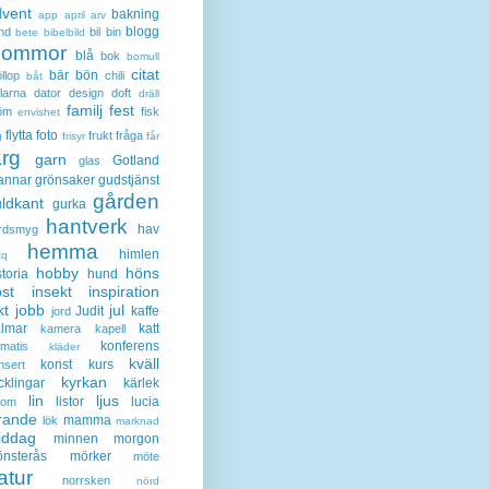
dvent
bakning
app
april
arv
blogg
nd
bil
bin
bete
bibelbild
lommor
blå
bok
bomull
citat
bär
bön
llop
chili
båt
larna
dator
design
doft
dräll
familj
fest
öm
fisk
envishet
flytta
foto
frukt
fråga
g
frisyr
får
ärg
garn
Gotland
glas
annar
grönsaker
gudstjänst
gården
ldkant
gurka
hantverk
hav
rdsmyg
hemma
himlen
tq
hobby
höns
storia
hund
st
insekt
inspiration
kt
jobb
jul
Judit
kaffe
jord
lmar
katt
kamera
kapell
konferens
ematis
kläder
kväll
konst
kurs
nsert
kyrkan
cklingar
kärlek
lin
ljus
listor
lucia
gom
rande
mamma
lök
marknad
iddag
minnen
morgon
nsterås
mörker
möte
atur
norrsken
nörd