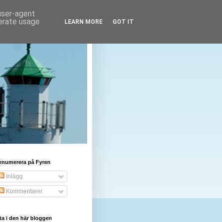
 user-agent
nerate usage
LEARN MORE
GOT IT
enumerera på Fyren
Inlägg
Kommentarer
ta i den här bloggen