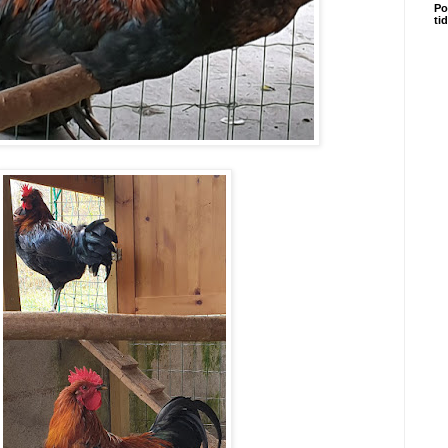
Po
ti