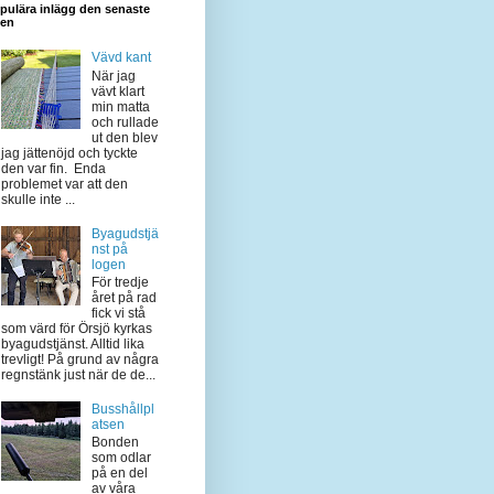
pulära inlägg den senaste
den
Vävd kant
När jag
vävt klart
min matta
och rullade
ut den blev
jag jättenöjd och tyckte
den var fin. Enda
problemet var att den
skulle inte ...
Byagudstjä
nst på
logen
För tredje
året på rad
fick vi stå
som värd för Örsjö kyrkas
byagudstjänst. Alltid lika
trevligt! På grund av några
regnstänk just när de de...
Busshållpl
atsen
Bonden
som odlar
på en del
av våra