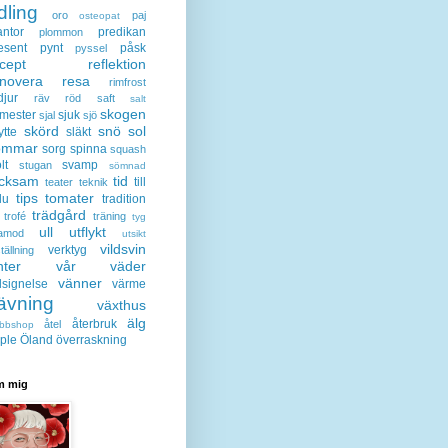
dling
oro
paj
osteopat
antor
predikan
plommon
esent
pynt
påsk
pyssel
cept
reflektion
enovera
resa
rimfrost
djur
räv
röd
saft
salt
skogen
mester
sjuk
sjal
sjö
skörd
snö
sol
ytte
släkt
ommar
sorg
spinna
squash
lt
svamp
stugan
sömnad
acksam
tid
till
teater
teknik
tips
tomater
lu
tradition
trädgård
trofé
träning
tyg
ull
utflykt
lamod
utsikt
vildsvin
verktyg
tällning
nter
vår
väder
vänner
lsignelse
värme
ävning
växthus
älg
återbruk
åtel
bbshop
ple
Öland
överraskning
 mig