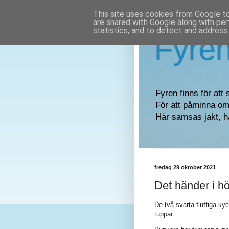
This site uses cookies from Google to 
are shared with Google along with per
statistics, and to detect and address
Fyre
Fyren finns för att 
För att påminna om 
Här samsas jakt, h
fredag 29 oktober 2021
Det händer i h
De två svarta fluffiga ky
tuppar.