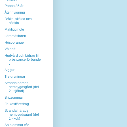
Pappa 85 år
Återinvigning
Bråka, skäkta och
häckla
Mäktigt möte
Läromästaren
Höst-orange
Väldoft
Hudvård och bidrag till
bröstcancerförbunde
t
Älgtjur
Tre gryningar
Stranda härads
hembygdsgård (del
2 - sjöfart)
Brittsommar
Frukostföredrag
Stranda härads
hembygdsgård (del
1 - kök)
Än blommar vår