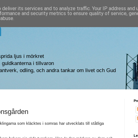
deliver its services and to analyze traffic. Your IP address and
formance and security metrics to ensure quality of service, ge
 abuse.
n
sprida ljus i mörkret
guldkanterna i tillvaron
antverk, odling, och andra tankar om livet och Gud
Pr
önsgården
cklingarna som kläcktes i somras har utvecklats till ståtliga
Le