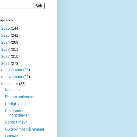
oggarkiv
►
2026
(144)
►
2025
(242)
►
2024
(268)
►
2023
(311)
►
2022
(310)
▼
2021
(273)
►
december
(24)
►
november
(22)
▼
oktober
(23)
Kalmar slott
Bortom horisonten
Härligt stökigt
Det händer i
hönsgården
Corona-frisyr
Guldlöv mot blå himmel
Folkfest