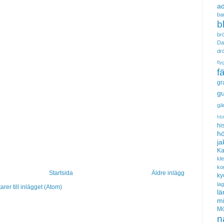
a
ba
b
brö
Da
dr
fly
f
gr
gu
gä
hb
hi
hö
ja
Ka
kl
ko
Startsida
Äldre inlägg
ky
la
er till inlägget (Atom)
lä
m
Mö
n