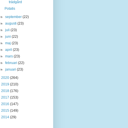
trädgård
Potatis
►
september
(22)
►
augusti
(23)
►
juli
(23)
►
juni
(22)
►
maj
(23)
►
april
(23)
►
mars
(23)
►
februari
(22)
►
januari
(23)
►
2020
(264)
►
2019
(210)
►
2018
(176)
►
2017
(153)
►
2016
(147)
►
2015
(149)
►
2014
(29)