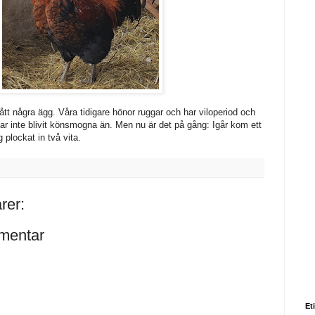
 fått några ägg. Våra tidigare hönor ruggar och har viloperiod och
ar inte blivit könsmogna än. Men nu är det på gång: Igår kom ett
 plockat in två vita.
rer:
mentar
Et