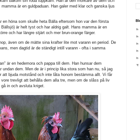
ppkam bakom sin röda tuppkam. Han är den mörkare av dem och
ns mamma är en guldpaduan. Han galer med klar och ganska ljus
Bl
ar en höna som skulle heta Bälla eftersom hon var den första
Bällsjö) är helt tyst och har aldrig galt. Hans mamma är en
rre och har längre stjärt och mer brun-orange färger.
t ihop, även om de mätte sina krafter lite mot varann en period. De
mans, men dagtid är de ständigt intill varann - ofta i samma
an" är en hedemora och pappa till dem. Han hunsar dem
gar undan dem. Men de är i princip lika stora som han nu, så jag
r att bjuda motstånd och inte låta honom bestämma allt. Vi får
t vore trevligt att behålla dem alla tre, men om de slåss på liv
gå in och avsluta kriget.