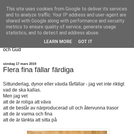
This site uses cookies from Google to deliver its services
Fyren
and to analyze traffic. Your IP address and user-agent are
shared with Google along with performance and security
metrics to ensure quality of service, generate usage
Fyren finns för att sprida ljus i mörkret
statistics, and to detect and address abuse.
För att påminna om guldkanterna i tillvaron
LEARN MORE
GOT IT
Här samsas jakt, hantverk, odling, och andra tankar om livet
och Gud
söndag 17 mars 2019
Flera fina fällar färdiga
Sittunderlag, dynor eller vävda fårfällar - jag vet inte riktigt
vad de ska kallas.
Men jag vet
att de är roliga att väva
att de består av närproducerad ull och återvunna trasor
att de är varma och fina
att de är tänkta att sitta på