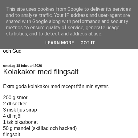
This site uses cookies from Google to deliver its services
Fyren
and to analyze traffic. Your IP address and user-agent are
shared with Google along with performance and security
metrics to ensure quality of service, generate usage
Fyren finns för att sprida ljus i mörkret
statistics, and to detect and address abuse.
För att påminna om guldkanterna i tillvaron
LEARN MORE
GOT IT
Här samsas jakt, hantverk, odling, och andra tankar om livet
och Gud
onsdag 18 februari 2026
Kolakakor med flingsalt
Extra goda kolakakor med recept från min syster.
200 g smör
2 dl socker
3 msk ljus sirap
4 dl mjöl
1 tsk bikarbonat
50 g mandel (skållad och hackad)
flingsalt