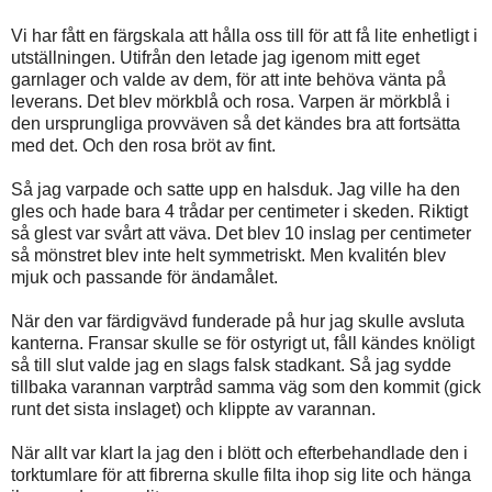
Vi har fått en färgskala att hålla oss till för att få lite enhetligt i
utställningen. Utifrån den letade jag igenom mitt eget
garnlager och valde av dem, för att inte behöva vänta på
leverans. Det blev mörkblå och rosa. Varpen är mörkblå i
den ursprungliga provväven så det kändes bra att fortsätta
med det. Och den rosa bröt av fint.
Så jag varpade och satte upp en halsduk. Jag ville ha den
gles och hade bara 4 trådar per centimeter i skeden. Riktigt
så glest var svårt att väva. Det blev 10 inslag per centimeter
så mönstret blev inte helt symmetriskt. Men kvalitén blev
mjuk och passande för ändamålet.
När den var färdigvävd funderade på hur jag skulle avsluta
kanterna. Fransar skulle se för ostyrigt ut, fåll kändes knöligt
så till slut valde jag en slags falsk stadkant. Så jag sydde
tillbaka varannan varptråd samma väg som den kommit (gick
runt det sista inslaget) och klippte av varannan.
När allt var klart la jag den i blött och efterbehandlade den i
torktumlare för att fibrerna skulle filta ihop sig lite och hänga