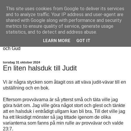
This site uses cookies from Google to deliver its services
Fyren
and to analyze traffic. Your IP address and user-agent are
shared with Google along with performance and security
metrics to ensure quality of service, generate usage
Fyren finns för att sprida ljus i mörkret
statistics, and to detect and address abuse.
För att påminna om guldkanterna i tillvaron
LEARN MORE
GOT IT
Här samsas jakt, hantverk, odling, och andra tankar om livet
och Gud
torsdag 31 oktober 2024
En liten halsduk till Judit
Vi är några stycken som åtagit oss att väva judit-vävar till en
utställning och en bok.
Eftersom provvävarna är så ytterst små och täta ville jag
göra tvärt om. Jag ville göra något stort och glest och tänkte
att en halsduk i entrådigt ullgarn kan bli bra. Till det ville jag
ha ett liksidigt mönster så jag tittade igenom de olika
varianterna som fanns på min rulle av provvävar och valde
23:7.