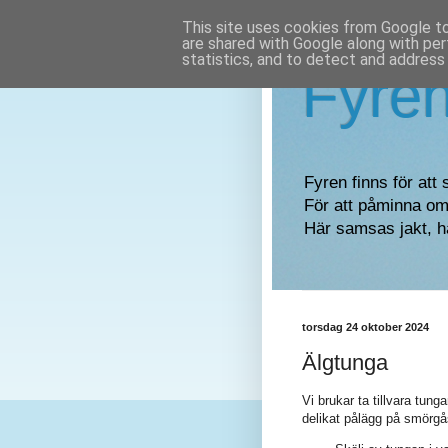
This site uses cookies from Google to 
are shared with Google along with per
statistics, and to detect and address
Fyre
Fyren finns för att 
För att påminna om 
Här samsas jakt, h
torsdag 24 oktober 2024
Älgtunga
Vi brukar ta tillvara tung
delikat pålägg på smörgås