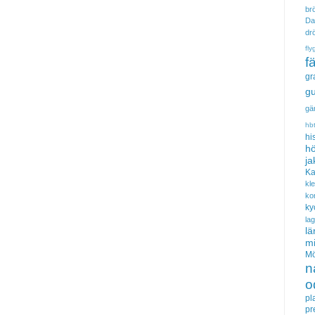
brö
Da
dr
fly
f
gr
gu
gä
hb
hi
hö
ja
Ka
kl
ko
ky
la
lä
m
Mö
n
o
pl
pr