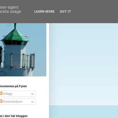
 user-agent
nerate usage
LEARN MORE
GOT IT
enumerera på Fyren
Inlägg
Kommentarer
ta i den här bloggen