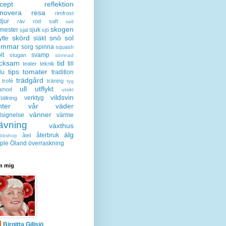
cept
reflektion
enovera
resa
rimfrost
djur
räv
röd
saft
salt
skogen
mester
sjuk
sjal
sjö
skörd
snö
sol
ytte
släkt
ommar
sorg
spinna
squash
lt
svamp
stugan
sömnad
acksam
tid
till
teater
teknik
tips
tomater
lu
tradition
trädgård
trofé
träning
tyg
ull
utflykt
lamod
utsikt
vildsvin
verktyg
tällning
nter
vår
väder
vänner
lsignelse
värme
ävning
växthus
älg
återbruk
åtel
bbshop
ple
Öland
överraskning
 mig
Birgitta Gillsjö