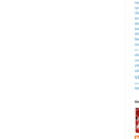
re
r
rå
se
sk
s
sto
t
sa
tro
tå
uts
vi
vä
v
we
äp
Om