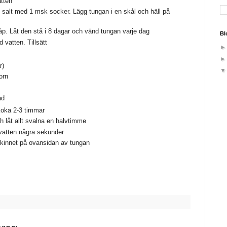
atten
 salt med 1 msk socker. Lägg tungan i en skål och häll på
kåp. Låt den stå i 8 dagar och vänd tungan varje dag
Bl
d vatten. Tillsätt
r)
orn
ad
koka 2-3 timmar
h låt allt svalna en halvtimme
 vatten några sekunder
skinnet på ovansidan av tungan