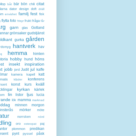
citat
bär
bön
llop
chili
båt
larna
dator
design
doft
dräll
familj
fest
öm
fisk
envishet
flytta
foto
frukt
fråga
g
frisyr
får
ärg
garn
Gotland
glas
annar
grönsaker
gudstjänst
gården
ldkant
gurka
hantverk
hav
rdsmyg
hemma
himlen
tq
hobby
höns
storia
hund
st
insekt
inspiration
kt
jobb
jul
Judit
kaffe
jord
lmar
katt
kamera
kapell
konferens
ematis
kläder
kväll
konst
kurs
nsert
kyrkan
cklingar
kärlek
lin
ljus
listor
lucia
gom
rande
mamma
lök
marknad
iddag
minnen
morgon
nsterås
mörker
möte
atur
norrsken
nörd
dling
oro
paj
osteopat
antor
predikan
plommon
esent
pynt
påsk
pyssel