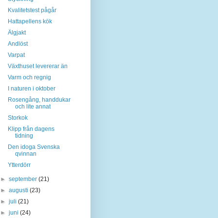
Kvalitetstest pågår
Hattapellens kök
Älgjakt
Andlöst
Varpat
Växthuset levererar än
Varm och regnig
I naturen i oktober
Rosengång, handdukar
och lite annat
Storkok
Klipp från dagens
tidning
Den idoga Svenska
qvinnan
Ytterdörr
►
september
(21)
►
augusti
(23)
►
juli
(21)
►
juni
(24)