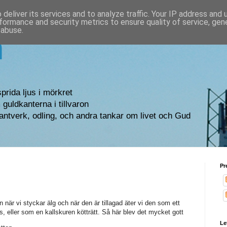
deliver its services and to analyze traffic. Your IP address and
formance and security metrics to ensure quality of service, ge
 abuse.
n
sprida ljus i mörkret
guldkanterna i tillvaron
antverk, odling, och andra tankar om livet och Gud
Pr
an när vi styckar älg och när den är tillagad äter vi den som ett
, eller som en kallskuren kötträtt. Så här blev det mycket gott
Le