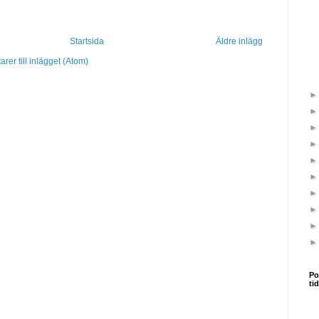
Startsida
Äldre inlägg
er till inlägget (Atom)
Po
ti