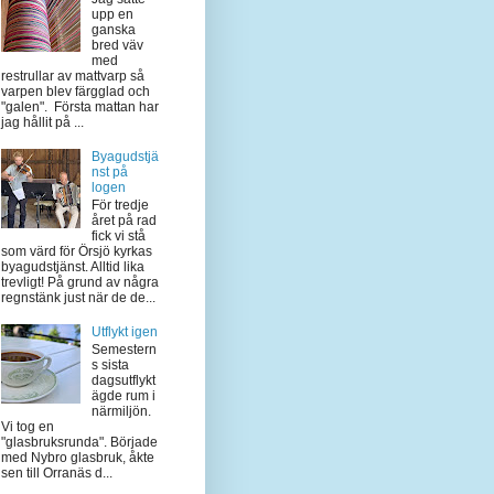
upp en
ganska
bred väv
med
restrullar av mattvarp så
varpen blev färgglad och
"galen". Första mattan har
jag hållit på ...
Byagudstjä
nst på
logen
För tredje
året på rad
fick vi stå
som värd för Örsjö kyrkas
byagudstjänst. Alltid lika
trevligt! På grund av några
regnstänk just när de de...
Utflykt igen
Semestern
s sista
dagsutflykt
ägde rum i
närmiljön.
Vi tog en
"glasbruksrunda". Började
med Nybro glasbruk, åkte
sen till Orranäs d...