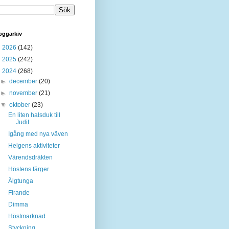
oggarkiv
►
2026
(142)
►
2025
(242)
▼
2024
(268)
►
december
(20)
►
november
(21)
▼
oktober
(23)
En liten halsduk till
Judit
Igång med nya väven
Helgens aktiviteter
Värendsdräkten
Höstens färger
Älgtunga
Firande
Dimma
Höstmarknad
Styckning