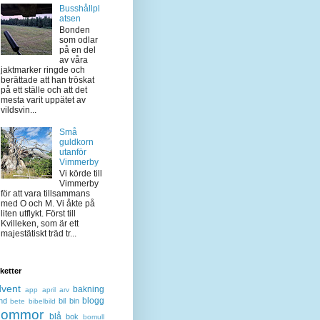
Busshållpl
atsen
Bonden
som odlar
på en del
av våra
jaktmarker ringde och
berättade att han tröskat
på ett ställe och att det
mesta varit uppätet av
vildsvin...
Små
guldkorn
utanför
Vimmerby
Vi körde till
Vimmerby
för att vara tillsammans
med O och M. Vi åkte på
liten utflykt. Först till
Kvilleken, som är ett
majestätiskt träd tr...
iketter
dvent
bakning
app
april
arv
blogg
nd
bil
bin
bete
bibelbild
lommor
blå
bok
bomull