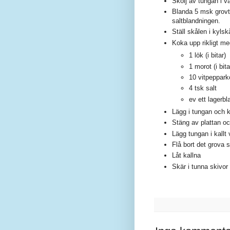
Skölj av tungan i v
Blanda 5 msk grovt
saltblandningen.
Ställ skålen i kyls
Koka upp rikligt me
1 lök (i bitar)
1 morot (i bita
10 vitpeppark
4 tsk salt
ev ett lagerbl
Lägg i tungan och 
Stäng av plattan oc
Lägg tungan i kallt
Flå bort det grova 
Låt kallna
Skär i tunna skivor