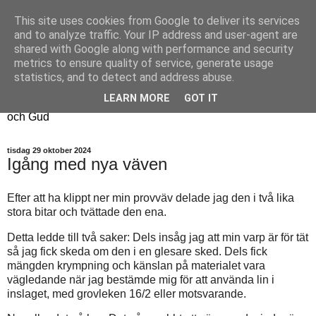
This site uses cookies from Google to deliver its services
Fyren
and to analyze traffic. Your IP address and user-agent are
shared with Google along with performance and security
metrics to ensure quality of service, generate usage
Fyren finns för att sprida ljus i mörkret
statistics, and to detect and address abuse.
För att påminna om guldkanterna i tillvaron
LEARN MORE
GOT IT
Här samsas jakt, hantverk, odling, och andra tankar om livet
och Gud
tisdag 29 oktober 2024
Igång med nya väven
Efter att ha klippt ner min provväv delade jag den i två lika
stora bitar och tvättade den ena.
Detta ledde till två saker: Dels insåg jag att min varp är för tät
så jag fick skeda om den i en glesare sked. Dels fick
mängden krympning och känslan på materialet vara
vägledande när jag bestämde mig för att använda lin i
inslaget, med grovleken 16/2 eller motsvarande.