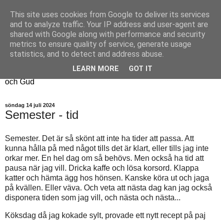
This site uses cookies from Google to deliver its services
Fyren
and to analyze traffic. Your IP address and user-agent are
shared with Google along with performance and security
metrics to ensure quality of service, generate usage
Fyren finns för att sprida ljus i mörkret
statistics, and to detect and address abuse.
För att påminna om guldkanterna i tillvaron
LEARN MORE
GOT IT
Här samsas jakt, hantverk, odling, och andra tankar om livet
och Gud
söndag 14 juli 2024
Semester - tid
Semester. Det är så skönt att inte ha tider att passa. Att
kunna hålla på med något tills det är klart, eller tills jag inte
orkar mer. En hel dag om så behövs. Men också ha tid att
pausa när jag vill. Dricka kaffe och lösa korsord. Klappa
katter och hämta ägg hos hönsen. Kanske köra ut och jaga
på kvällen. Eller väva. Och veta att nästa dag kan jag också
disponera tiden som jag vill, och nästa och nästa...
Köksdag då jag kokade sylt, provade ett nytt recept på paj