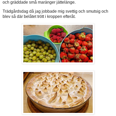
och gräddade små maränger jättelänge.
Trädgårdsdag då jag jobbade mig svettig och smutsig och
blev så där belåtet trött i kroppen efteråt.