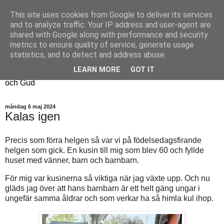
This site uses cookies from Google to deliver its services
Fyren
and to analyze traffic. Your IP address and user-agent are
shared with Google along with performance and security
metrics to ensure quality of service, generate usage
Fyren finns för att sprida ljus i mörkret
statistics, and to detect and address abuse.
För att påminna om guldkanterna i tillvaron
LEARN MORE
GOT IT
Här samsas jakt, hantverk, odling, och andra tankar om livet
och Gud
måndag 6 maj 2024
Kalas igen
Precis som förra helgen så var vi på födelsedagsfirande
helgen som gick. En kusin till mig som blev 60 och fyllde
huset med vänner, barn och barnbarn.
För mig var kusinerna så viktiga när jag växte upp. Och nu
gläds jag över att hans barnbarn är ett helt gäng ungar i
ungefär samma åldrar och som verkar ha så himla kul ihop.