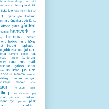
larna
dator
design
doft
dräll
familj
fest
öm
fisk
envishet
flytta
foto
frukt
fråga
g
frisyr
får
ärg
garn
Gotland
glas
annar
grönsaker
gudstjänst
gården
ldkant
gurka
hantverk
hav
rdsmyg
hemma
himlen
tq
hobby
höns
storia
hund
st
insekt
inspiration
kt
jobb
jul
Judit
kaffe
jord
lmar
katt
kamera
kapell
konferens
ematis
kläder
kväll
konst
kurs
nsert
kyrkan
cklingar
kärlek
lin
ljus
listor
lucia
gom
rande
mamma
lök
marknad
iddag
minnen
morgon
nsterås
mörker
möte
atur
norrsken
nörd
dling
oro
paj
osteopat
antor
predikan
plommon
esent
pynt
påsk
pyssel
cept
reflektion