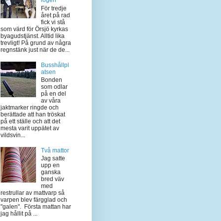
logen
För tredje
året på rad
fick vi stå
som värd för Örsjö kyrkas
byagudstjänst. Alltid lika
trevligt! På grund av några
regnstänk just när de de...
Busshållpl
atsen
Bonden
som odlar
på en del
av våra
jaktmarker ringde och
berättade att han tröskat
på ett ställe och att det
mesta varit uppätet av
vildsvin...
Två mattor
Jag satte
upp en
ganska
bred väv
med
restrullar av mattvarp så
varpen blev färgglad och
"galen". Första mattan har
jag hållit på ...