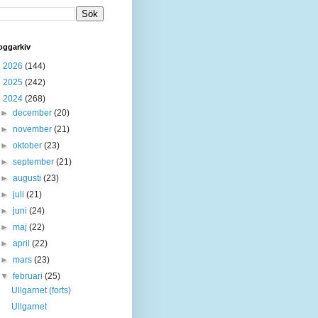
oggarkiv
►
2026
(144)
►
2025
(242)
▼
2024
(268)
►
december
(20)
►
november
(21)
►
oktober
(23)
►
september
(21)
►
augusti
(23)
►
juli
(21)
►
juni
(24)
►
maj
(22)
►
april
(22)
►
mars
(23)
▼
februari
(25)
Ullgarnet (forts)
Ullgarnet