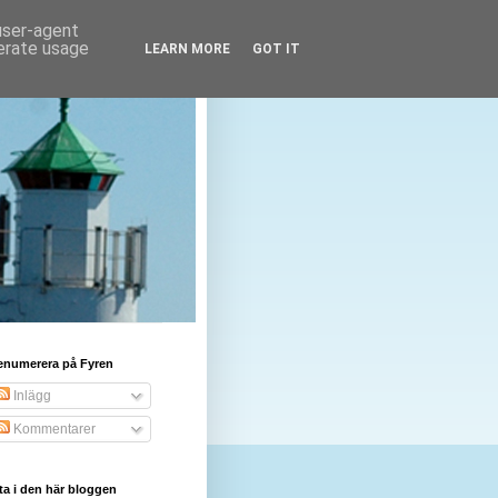
 user-agent
nerate usage
LEARN MORE
GOT IT
enumerera på Fyren
Inlägg
Kommentarer
ta i den här bloggen