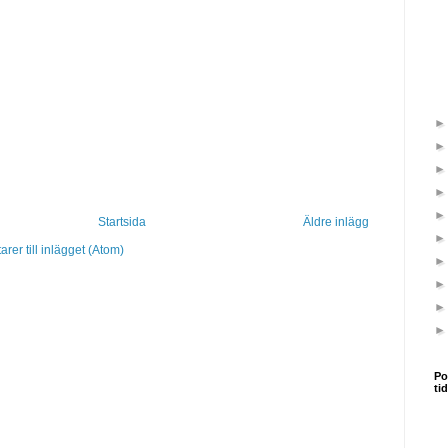
Startsida
Äldre inlägg
er till inlägget (Atom)
Po
ti