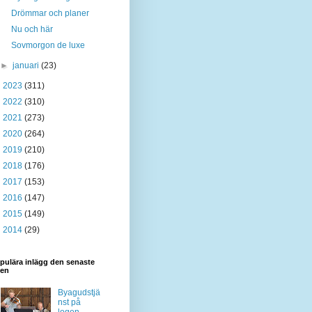
Drömmar och planer
Nu och här
Sovmorgon de luxe
►
januari
(23)
►
2023
(311)
►
2022
(310)
►
2021
(273)
►
2020
(264)
►
2019
(210)
►
2018
(176)
►
2017
(153)
►
2016
(147)
►
2015
(149)
►
2014
(29)
pulära inlägg den senaste
den
Byagudstjä
nst på