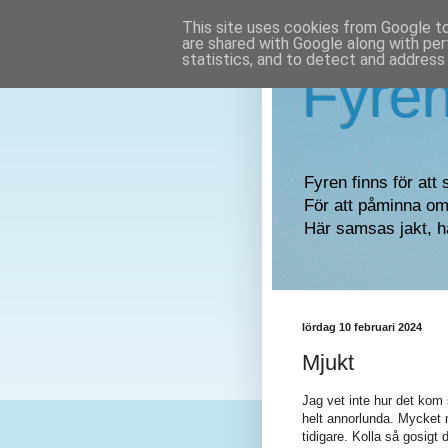
This site uses cookies from Google to 
are shared with Google along with per
statistics, and to detect and address
Fyre
Fyren finns för att 
För att påminna om 
Här samsas jakt, h
lördag 10 februari 2024
Mjukt
Jag vet inte hur det kom 
helt annorlunda. Mycket m
tidigare. Kolla så gosigt d