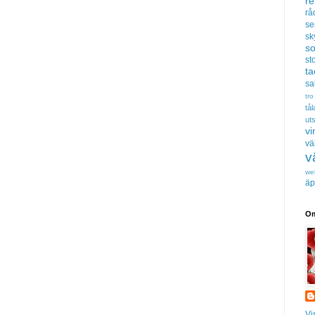
r
rå
se
sk
s
sto
t
sa
tro
tå
uts
vi
vä
v
we
äp
Om
Vi