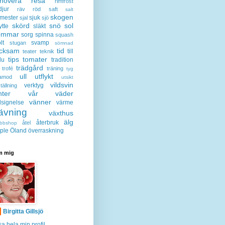
enovera
resa
rimfrost
djur
räv
röd
saft
salt
skogen
mester
sjuk
sjal
sjö
skörd
snö
sol
ytte
släkt
ommar
sorg
spinna
squash
lt
svamp
stugan
sömnad
acksam
tid
till
teater
teknik
tips
tomater
lu
tradition
trädgård
trofé
träning
tyg
ull
utflykt
lamod
utsikt
vildsvin
verktyg
tällning
nter
vår
väder
vänner
lsignelse
värme
ävning
växthus
älg
återbruk
åtel
bbshop
ple
Öland
överraskning
 mig
Birgitta Gillsjö
sa hela min profil