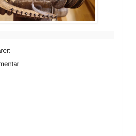
rer:
mentar