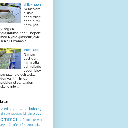
Utflykt igen
Semestern
s sista
dagsutflykt
ägde rum i
närmiljön.
Vi tog en
"glasbruksrunda". Började
med Nybro glasbruk, åkte
sen till Orranäs d...
Vävd kant
När jag
vävt klart
min matta
och rullade
ut den blev
jag jättenöjd och tyckte
den var fin. Enda
problemet var att den
skulle inte ...
iketter
dvent
bakning
app
april
arv
blogg
nd
bil
bin
bete
bibelbild
lommor
blå
bok
bomull
citat
bär
bön
llop
chili
båt