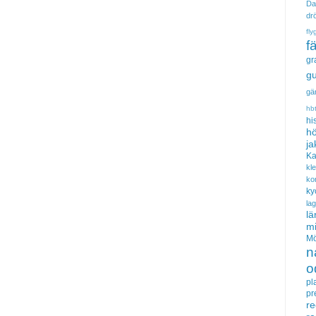
Da
dr
fly
f
gr
gu
gä
hb
hi
hö
ja
Ka
kl
ko
ky
la
lä
m
Mö
n
o
pl
pr
re