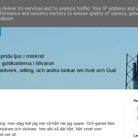
deliver its services and to analyze traffic. Your IP address and
formance and security metrics to ensure quality of service, ge
 abuse.
n
sprida ljus i mörkret
guldkanterna i tillvaron
antverk, odling, och andra tankar om livet och Gud
Pr
sig, men idag höll jag inte så hårt när jag spann. Och garnet blev
jukare och skönare. Inte alls så där hårt, hårt snott som
et ser ut!
Le