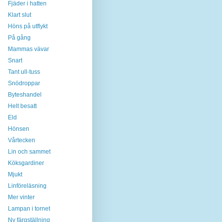
Fjäder i hatten
Klart slut
Höns på utflykt
På gång
Mammas vävar
Snart
Tant ull-tuss
Snödroppar
Byteshandel
Helt besatt
Eld
Hönsen
Vårtecken
Lin och sammet
Köksgardiner
Mjukt
Linföreläsning
Mer vinter
Lampan i tornet
Ny färgställning