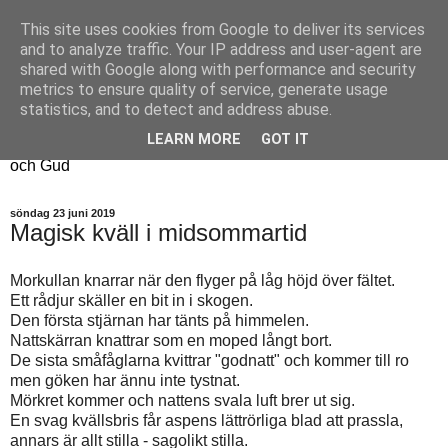
This site uses cookies from Google to deliver its services
Fyren
and to analyze traffic. Your IP address and user-agent are
shared with Google along with performance and security
metrics to ensure quality of service, generate usage
Fyren finns för att sprida ljus i mörkret
statistics, and to detect and address abuse.
För att påminna om guldkanterna i tillvaron
LEARN MORE
GOT IT
Här samsas jakt, hantverk, odling, och andra tankar om livet
och Gud
söndag 23 juni 2019
Magisk kväll i midsommartid
Morkullan knarrar när den flyger på låg höjd över fältet.
Ett rådjur skäller en bit in i skogen.
Den första stjärnan har tänts på himmelen.
Nattskärran knattrar som en moped långt bort.
De sista småfåglarna kvittrar "godnatt" och kommer till ro
men göken har ännu inte tystnat.
Mörkret kommer och nattens svala luft brer ut sig.
En svag kvällsbris får aspens lättrörliga blad att prassla,
annars är allt stilla - sagolikt stilla.