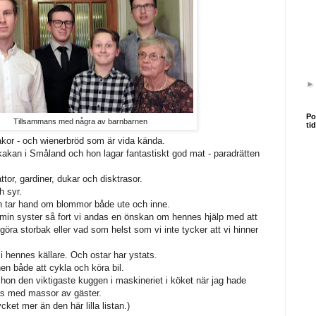
Po
Tillsammans med några av barnbarnen
ti
kakor - och wienerbröd som är vida kända.
akan i Småland och hon lagar fantastiskt god mat - paradrätten
or, gardiner, dukar och disktrasor.
h syr.
ch tar hand om blommor både ute och inne.
 min syster så fort vi andas en önskan om hennes hjälp med att
ra storbak eller vad som helst som vi inte tycker att vi hinner
 i hennes källare. Och ostar har ystats.
en både att cykla och köra bil.
hon den viktigaste kuggen i maskineriet i köket när jag hade
as med massor av gäster.
et mer än den här lilla listan.)