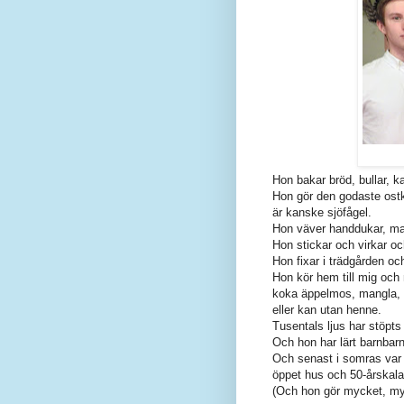
Hon bakar bröd, bullar, 
Hon gör den godaste ostk
är kanske sjöfågel.
Hon väver handdukar, matt
Hon stickar och virkar oc
Hon fixar i trädgården o
Hon kör hem till mig och
koka äppelmos, mangla, gö
eller kan utan henne.
Tusentals ljus har stöpts
Och hon har lärt barnbarn
Och senast i somras var 
öppet hus och 50-årskal
(Och hon gör mycket, myck