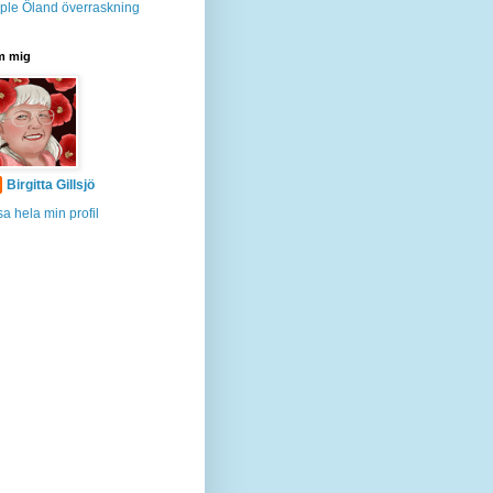
ple
Öland
överraskning
 mig
Birgitta Gillsjö
sa hela min profil