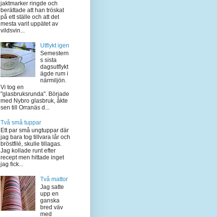
jaktmarker ringde och
berättade att han tröskat
på ett ställe och att det
mesta varit uppätet av
vildsvin...
Utflykt igen
Semestern
s sista
dagsutflykt
ägde rum i
närmiljön.
Vi tog en
"glasbruksrunda". Började
med Nybro glasbruk, åkte
sen till Orranäs d...
Två små tuppar
Ett par små ungtuppar där
jag bara tog tillvara lår och
bröstfilé, skulle tillagas.
Jag kollade runt efter
recept men hittade inget
jag fick...
Två mattor
Jag satte
upp en
ganska
bred väv
med