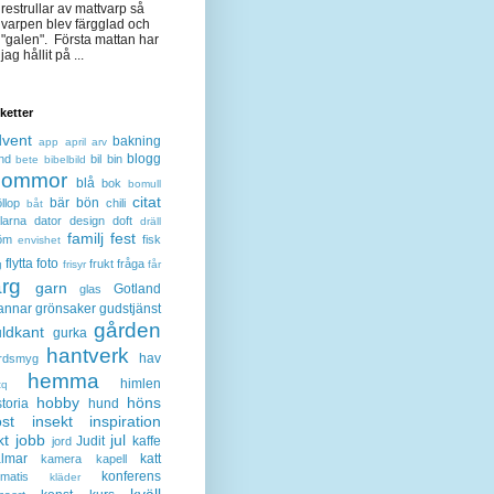
restrullar av mattvarp så
varpen blev färgglad och
"galen". Första mattan har
jag hållit på ...
iketter
dvent
bakning
app
april
arv
blogg
nd
bil
bin
bete
bibelbild
lommor
blå
bok
bomull
citat
bär
bön
llop
chili
båt
larna
dator
design
doft
dräll
familj
fest
öm
fisk
envishet
flytta
foto
frukt
fråga
g
frisyr
får
ärg
garn
Gotland
glas
annar
grönsaker
gudstjänst
gården
ldkant
gurka
hantverk
hav
rdsmyg
hemma
himlen
tq
hobby
höns
storia
hund
st
insekt
inspiration
kt
jobb
jul
Judit
kaffe
jord
lmar
katt
kamera
kapell
konferens
ematis
kläder
kväll