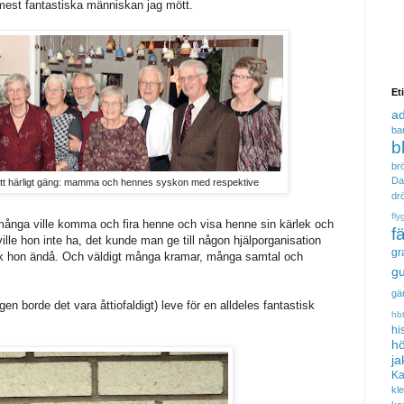
st fantastiska människan jag mött.
Et
a
ba
b
brö
Da
ett härligt gäng: mamma och hennes syskon med respektive
dr
fly
t många ville komma och fira henne och visa henne sin kärlek och
f
ille hon inte ha, det kunde man ge till någon hjälporganisation
gr
ick hon ändå. Och väldigt många kramar, många samtal och
gu
gä
ligen borde det vara åttiofaldigt) leve för en alldeles fantastisk
hb
hi
hö
ja
Ka
kl