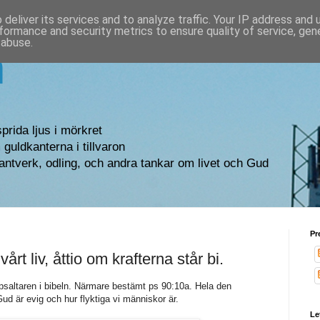
deliver its services and to analyze traffic. Your IP address and
formance and security metrics to ensure quality of service, ge
 abuse.
n
sprida ljus i mörkret
guldkanterna i tillvaron
antverk, odling, och andra tankar om livet och Gud
Pr
vårt liv, åttio om krafterna står bi.
n psaltaren i bibeln. Närmare bestämt ps 90:10a. Hela den
d är evig och hur flyktiga vi människor är.
Le