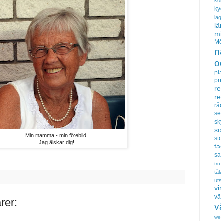
ko
ky
la
lä
m
Mö
n
o
pl
pr
re
r
rå
se
sk
s
Min mamma - min förebild.
sto
Jag älskar dig!
t
sa
tro
tå
uts
vi
vä
rer:
v
we