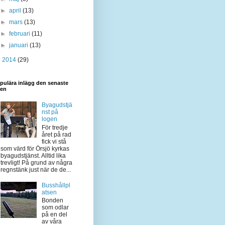
►
april
(13)
►
mars
(13)
►
februari
(11)
►
januari
(13)
►
2014
(29)
pulära inlägg den senaste
den
Byagudstjä
nst på
logen
För tredje
året på rad
fick vi stå
som värd för Örsjö kyrkas
byagudstjänst. Alltid lika
trevligt! På grund av några
regnstänk just när de de...
Busshållpl
atsen
Bonden
som odlar
på en del
av våra