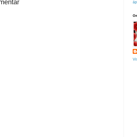
mentar
äp
Om
Vi