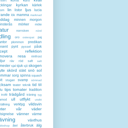
konst
kurs
nsert
kyrkan
cklingar
kärlek
lin
ljus
listor
lucia
gom
rande
mamma
lök
marknad
iddag
minnen
morgon
nsterås
mörker
möte
atur
norrsken
nörd
dling
oro
paj
osteopat
antor
predikan
plommon
esent
pynt
påsk
pyssel
cept
reflektion
enovera
resa
rimfrost
djur
räv
röd
saft
salt
skogen
mester
sjuk
sjal
sjö
skörd
snö
sol
ytte
släkt
ommar
sorg
spinna
squash
lt
svamp
stugan
sömnad
acksam
tid
till
teater
teknik
tips
tomater
lu
tradition
trädgård
trofé
träning
tyg
ull
utflykt
lamod
utsikt
vildsvin
verktyg
tällning
nter
vår
väder
vänner
lsignelse
värme
ävning
växthus
älg
återbruk
åtel
bbshop