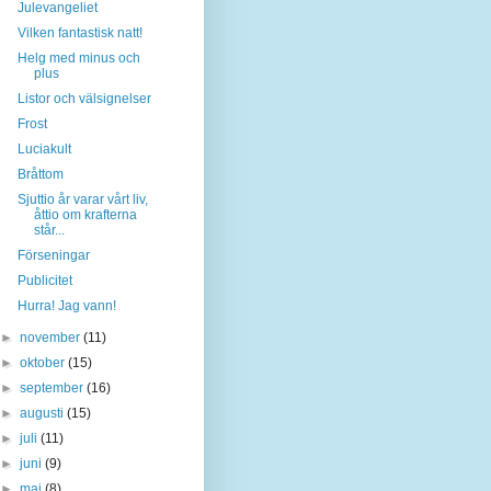
Julevangeliet
Vilken fantastisk natt!
Helg med minus och
plus
Listor och välsignelser
Frost
Luciakult
Bråttom
Sjuttio år varar vårt liv,
åttio om krafterna
står...
Förseningar
Publicitet
Hurra! Jag vann!
►
november
(11)
►
oktober
(15)
►
september
(16)
►
augusti
(15)
►
juli
(11)
►
juni
(9)
►
maj
(8)