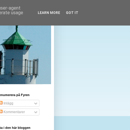
 user-agent
nerate usage
LEARN MORE
GOT IT
enumerera på Fyren
Inlägg
Kommentarer
ta i den här bloggen