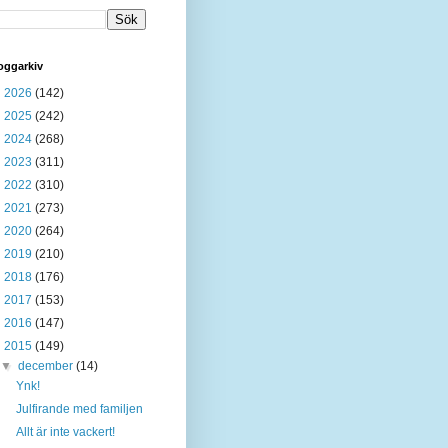
oggarkiv
►
2026
(142)
►
2025
(242)
►
2024
(268)
►
2023
(311)
►
2022
(310)
►
2021
(273)
►
2020
(264)
►
2019
(210)
►
2018
(176)
►
2017
(153)
►
2016
(147)
▼
2015
(149)
▼
december
(14)
Ynk!
Julfirande med familjen
Allt är inte vackert!