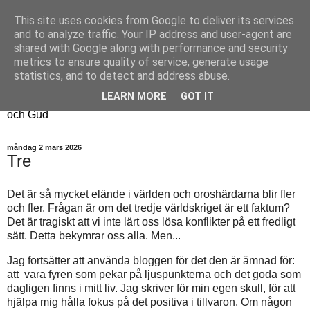
This site uses cookies from Google to deliver its services
Fyren
and to analyze traffic. Your IP address and user-agent are
shared with Google along with performance and security
metrics to ensure quality of service, generate usage
Fyren finns för att sprida ljus i mörkret
statistics, and to detect and address abuse.
För att påminna om guldkanterna i tillvaron
LEARN MORE
GOT IT
Här samsas jakt, hantverk, odling, och andra tankar om livet
och Gud
måndag 2 mars 2026
Tre
Det är så mycket elände i världen och oroshärdarna blir fler
och fler. Frågan är om det tredje världskriget är ett faktum?
Det är tragiskt att vi inte lärt oss lösa konflikter på ett fredligt
sätt. Detta bekymrar oss alla. Men...
Jag fortsätter att använda bloggen för det den är ämnad för:
att vara fyren som pekar på ljuspunkterna och det goda som
dagligen finns i mitt liv. Jag skriver för min egen skull, för att
hjälpa mig hålla fokus på det positiva i tillvaron. Om någon