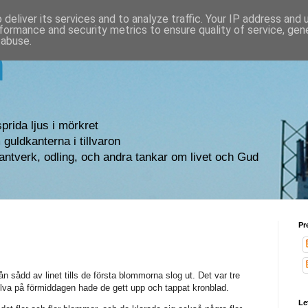
deliver its services and to analyze traffic. Your IP address and
formance and security metrics to ensure quality of service, ge
 abuse.
n
sprida ljus i mörkret
guldkanterna i tillvaron
antverk, odling, och andra tankar om livet och Gud
Pr
ån sådd av linet tills de första blommorna slog ut. Det var tre
lva på förmiddagen hade de gett upp och tappat kronblad.
Le