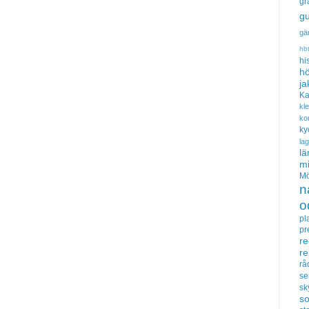
gr
gu
gä
hb
hi
hö
ja
Ka
kl
ko
ky
la
lä
m
Mö
n
o
pl
pr
re
r
rå
se
sk
s