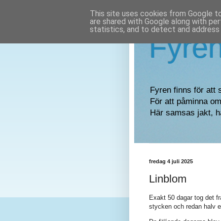
This site uses cookies from Google to 
are shared with Google along with per
statistics, and to detect and address
Fyre
Fyren finns för att 
För att påminna om 
Här samsas jakt, h
fredag 4 juli 2025
Linblom
Exakt 50 dagar tog det fr
stycken och redan halv e