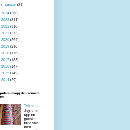
►
januari
(21)
►
2024
(268)
►
2023
(311)
►
2022
(310)
►
2021
(273)
►
2020
(264)
►
2019
(210)
►
2018
(176)
►
2017
(153)
►
2016
(147)
►
2015
(149)
►
2014
(29)
pulära inlägg den senaste
den
Två mattor
Jag satte
upp en
ganska
bred väv
med