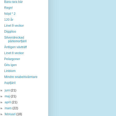
Bara rara bär
Regn!
Nöjd * 2
120 år
Linet 9 veckor
Diggiloo
Silverstreckad
pärlemorfjäril
Äntligen vävträff
Linet 8 veckor
Pelargoner
Gris igen
Linblom
Mindre snabelsvärmare
Aspfjäril
►
juni
(21)
►
maj
(21)
►
april
(21)
►
mars
(22)
►
februari
(18)