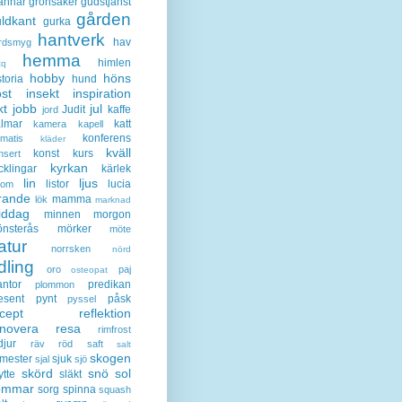
annar
grönsaker
gudstjänst
gården
ldkant
gurka
hantverk
hav
rdsmyg
hemma
himlen
tq
hobby
höns
storia
hund
st
insekt
inspiration
kt
jobb
jul
Judit
kaffe
jord
lmar
katt
kamera
kapell
konferens
ematis
kläder
kväll
konst
kurs
nsert
kyrkan
cklingar
kärlek
lin
ljus
listor
lucia
gom
rande
mamma
lök
marknad
iddag
minnen
morgon
nsterås
mörker
möte
atur
norrsken
nörd
dling
oro
paj
osteopat
antor
predikan
plommon
esent
pynt
påsk
pyssel
cept
reflektion
enovera
resa
rimfrost
djur
räv
röd
saft
salt
skogen
mester
sjuk
sjal
sjö
skörd
snö
sol
ytte
släkt
ommar
sorg
spinna
squash