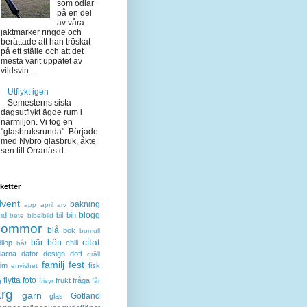
som odlar
på en del
av våra
jaktmarker ringde och
berättade att han tröskat
på ett ställe och att det
mesta varit uppätet av
vildsvin...
Utflykt igen
Semesterns sista
dagsutflykt ägde rum i
närmiljön. Vi tog en
"glasbruksrunda". Började
med Nybro glasbruk, åkte
sen till Orranäs d...
iketter
dvent
bakning
app
april
arv
blogg
nd
bil
bin
bete
bibelbild
lommor
blå
bok
bomull
citat
bär
bön
llop
chili
båt
larna
dator
design
doft
dräll
familj
fest
öm
fisk
envishet
flytta
foto
frukt
fråga
g
frisyr
får
ärg
garn
Gotland
glas