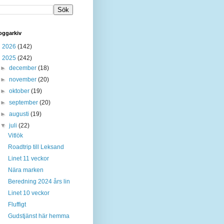
oggarkiv
►
2026
(142)
▼
2025
(242)
►
december
(18)
►
november
(20)
►
oktober
(19)
►
september
(20)
►
augusti
(19)
▼
juli
(22)
Vitlök
Roadtrip till Leksand
Linet 11 veckor
Nära marken
Beredning 2024 års lin
Linet 10 veckor
Fluffigt
Gudstjänst här hemma