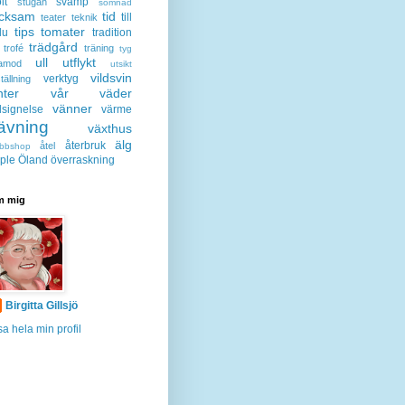
lt
svamp
stugan
sömnad
acksam
tid
till
teater
teknik
tips
tomater
lu
tradition
trädgård
trofé
träning
tyg
ull
utflykt
lamod
utsikt
vildsvin
verktyg
tällning
nter
vår
väder
vänner
lsignelse
värme
ävning
växthus
älg
återbruk
åtel
bbshop
ple
Öland
överraskning
 mig
Birgitta Gillsjö
sa hela min profil