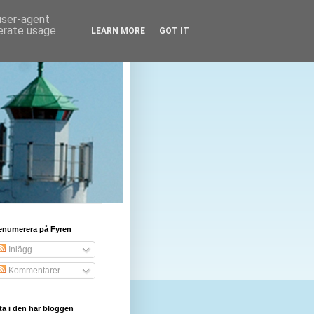
 user-agent
nerate usage
LEARN MORE
GOT IT
enumerera på Fyren
Inlägg
Kommentarer
ta i den här bloggen