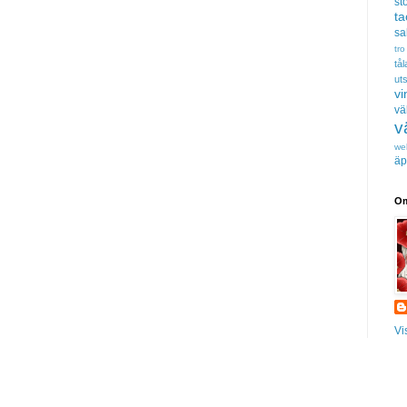
sto
t
sa
tro
tå
uts
vi
vä
v
we
äp
Om
Vi