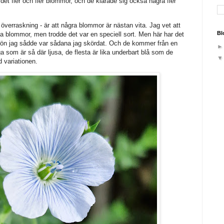
det fler och fler blommor, och de klarade sig också några fler
d överraskning - är att några blommor är nästan vita. Jag vet att
Bl
a blommor, men trodde det var en speciell sort. Men här har det
rön jag sådde var sådana jag skördat. Och de kommer från en
ga som är så där ljusa, de flesta är lika underbart blå som de
 variationen.