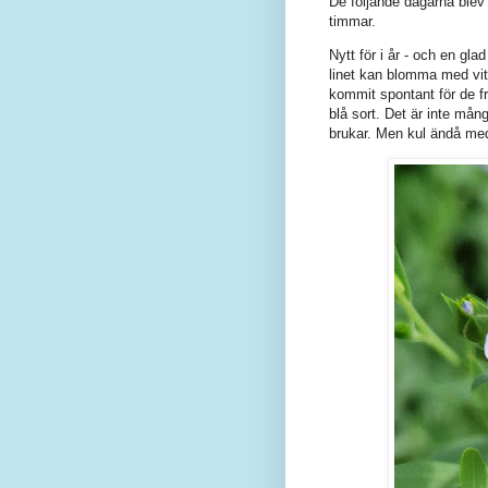
De följande dagarna blev 
timmar.
Nytt för i år - och en gla
linet kan blomma med vit
kommit spontant för de f
blå sort. Det är inte mån
brukar. Men kul ändå med