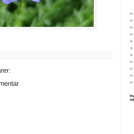
rer:
mentar
Po
ti