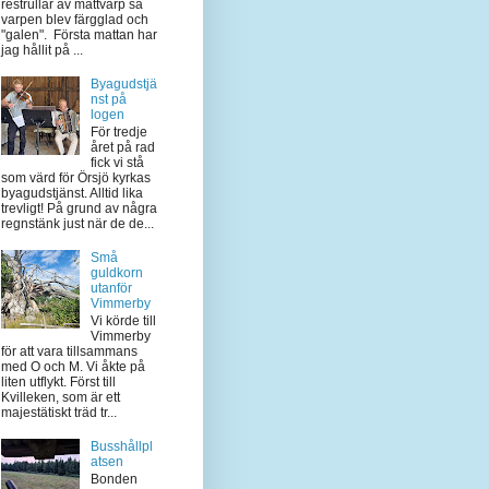
restrullar av mattvarp så
varpen blev färgglad och
"galen". Första mattan har
jag hållit på ...
Byagudstjä
nst på
logen
För tredje
året på rad
fick vi stå
som värd för Örsjö kyrkas
byagudstjänst. Alltid lika
trevligt! På grund av några
regnstänk just när de de...
Små
guldkorn
utanför
Vimmerby
Vi körde till
Vimmerby
för att vara tillsammans
med O och M. Vi åkte på
liten utflykt. Först till
Kvilleken, som är ett
majestätiskt träd tr...
Busshållpl
atsen
Bonden