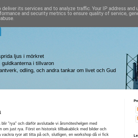
deliver its services and to analyze traffic. Your IP address and
formance and security metrics to ensure quality of service, ge
 abuse.
n
sprida ljus i mörkret
guldkanterna i tillvaron
antverk, odling, och andra tankar om livet och Gud
Pr
a
 blir "rya" och därför avslutade vi årsmöteshelgen med
n om just rya. Först en historisk tillbakablick med bilder och
 vackra ryor att titta på och, slutligen, en workshop då vi fick
Le