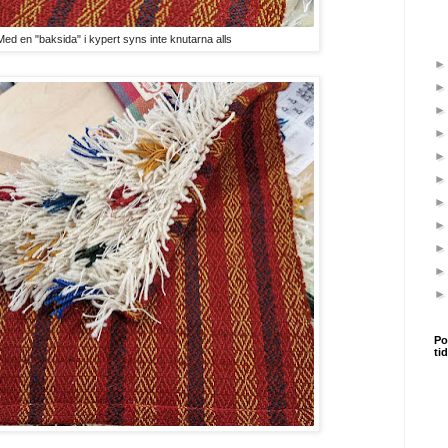
Med en "baksida" i kypert syns inte knutarna alls
Po
ti