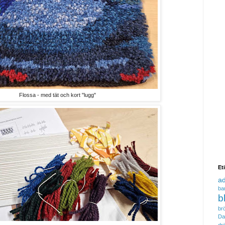
Flossa - med tät och kort "lugg"
Et
a
ba
b
brö
Da
dr