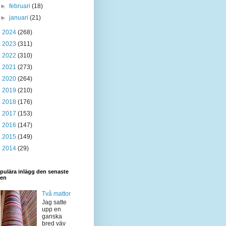
►
februari
(18)
►
januari
(21)
►
2024
(268)
►
2023
(311)
►
2022
(310)
►
2021
(273)
►
2020
(264)
►
2019
(210)
►
2018
(176)
►
2017
(153)
►
2016
(147)
►
2015
(149)
►
2014
(29)
pulära inlägg den senaste
den
Två mattor
Jag satte
upp en
ganska
bred väv