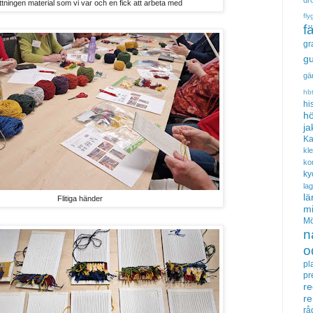
tningen material som vi var och en fick att arbeta med
fly
f
gr
gu
gä
hb
hi
hö
ja
Ka
kl
ko
ky
la
lä
Flitiga händer
m
Mö
n
o
pl
pr
re
r
rå