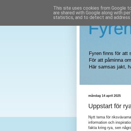
This site uses cookies from Google to 
are shared with Google along with per
statistics, and to detect and address
Fyre
Fyren finns för att 
För att påminna om 
Här samsas jakt, h
måndag 14 april 2025
Uppstart för ry
Nytt tema för riksvävarna
information och inspiratio
fakta kring rya, sen några