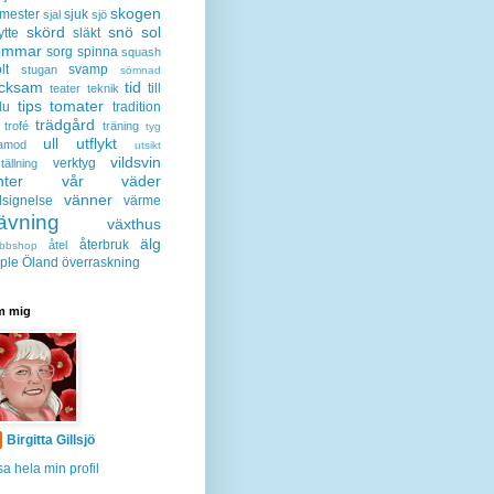
skogen
mester
sjuk
sjal
sjö
skörd
snö
sol
ytte
släkt
ommar
sorg
spinna
squash
lt
svamp
stugan
sömnad
acksam
tid
till
teater
teknik
tips
tomater
lu
tradition
trädgård
trofé
träning
tyg
ull
utflykt
lamod
utsikt
vildsvin
verktyg
tällning
nter
vår
väder
vänner
lsignelse
värme
ävning
växthus
älg
återbruk
åtel
bbshop
ple
Öland
överraskning
 mig
Birgitta Gillsjö
sa hela min profil