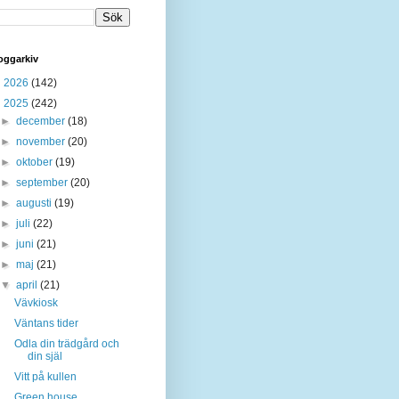
oggarkiv
►
2026
(142)
▼
2025
(242)
►
december
(18)
►
november
(20)
►
oktober
(19)
►
september
(20)
►
augusti
(19)
►
juli
(22)
►
juni
(21)
►
maj
(21)
▼
april
(21)
Vävkiosk
Väntans tider
Odla din trädgård och
din själ
Vitt på kullen
Green house