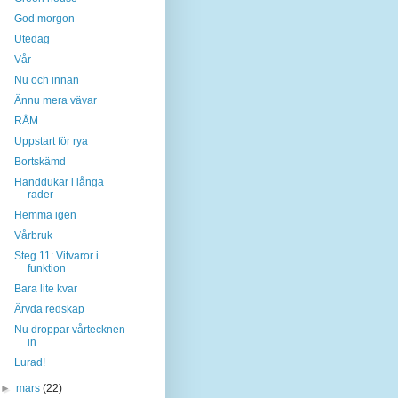
God morgon
Utedag
Vår
Nu och innan
Ännu mera vävar
RÅM
Uppstart för rya
Bortskämd
Handdukar i långa
rader
Hemma igen
Vårbruk
Steg 11: Vitvaror i
funktion
Bara lite kvar
Ärvda redskap
Nu droppar vårtecknen
in
Lurad!
►
mars
(22)