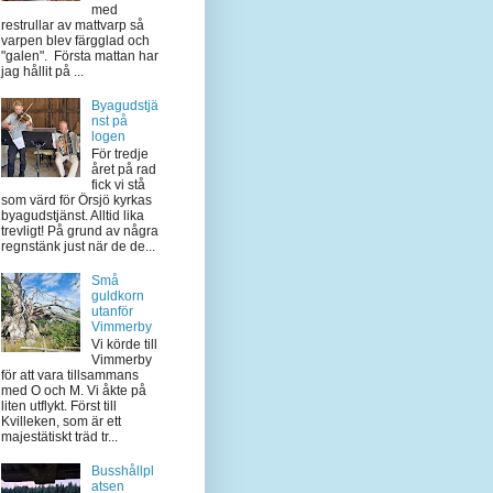
med
restrullar av mattvarp så
varpen blev färgglad och
"galen". Första mattan har
jag hållit på ...
Byagudstjä
nst på
logen
För tredje
året på rad
fick vi stå
som värd för Örsjö kyrkas
byagudstjänst. Alltid lika
trevligt! På grund av några
regnstänk just när de de...
Små
guldkorn
utanför
Vimmerby
Vi körde till
Vimmerby
för att vara tillsammans
med O och M. Vi åkte på
liten utflykt. Först till
Kvilleken, som är ett
majestätiskt träd tr...
Busshållpl
atsen