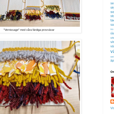
se
sk
s
sto
t
sa
tro
"Vernissage" med våra färdiga provvävar
tå
uts
vi
vä
v
we
äp
Om
Vi