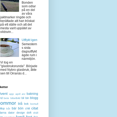
Bonden
som odlar
på en del
av våra
jaktmarker ringde och
berättade att han tröskat
på ett ställe och att det
mesta varit uppätet av
vildsvin...
Utflykt igen
Semestern
s sista
dagsutflykt
ägde rum i
närmiljön.
Vi tog en
"glasbruksrunda". Började
med Nybro glasbruk, åkte
sen till Orranäs d...
iketter
dvent
bakning
app
april
arv
blogg
nd
bil
bin
bete
bibelbild
lommor
blå
bok
bomull
citat
bär
bön
llop
chili
båt
larna
dator
design
doft
dräll
familj
fest
öm
fisk