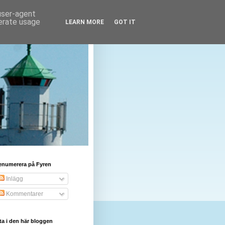
 user-agent
nerate usage
LEARN MORE
GOT IT
enumerera på Fyren
Inlägg
Kommentarer
ta i den här bloggen