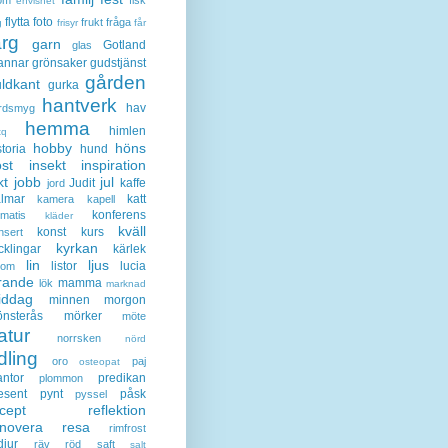
envishet
flytta
foto
frukt
fråga
g
frisyr
får
ärg
garn
Gotland
glas
annar
grönsaker
gudstjänst
gården
ldkant
gurka
hantverk
hav
rdsmyg
hemma
himlen
tq
hobby
höns
storia
hund
st
insekt
inspiration
kt
jobb
jul
Judit
kaffe
jord
lmar
katt
kamera
kapell
konferens
ematis
kläder
kväll
konst
kurs
nsert
kyrkan
cklingar
kärlek
lin
ljus
listor
lucia
gom
rande
mamma
lök
marknad
iddag
minnen
morgon
nsterås
mörker
möte
atur
norrsken
nörd
dling
oro
paj
osteopat
antor
predikan
plommon
esent
pynt
påsk
pyssel
cept
reflektion
enovera
resa
rimfrost
djur
räv
röd
saft
salt