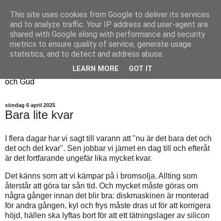
This site uses cookies from Google to deliver its services
Fyren
and to analyze traffic. Your IP address and user-agent are
shared with Google along with performance and security
metrics to ensure quality of service, generate usage
Fyren finns för att sprida ljus i mörkret
statistics, and to detect and address abuse.
För att påminna om guldkanterna i tillvaron
LEARN MORE
GOT IT
Här samsas jakt, hantverk, odling, och andra tankar om livet
och Gud
söndag 6 april 2025
Bara lite kvar
I flera dagar har vi sagt till varann att "nu är det bara det och
det och det kvar". Sen jobbar vi järnet en dag till och efteråt
är det fortfarande ungefär lika mycket kvar.
Det känns som att vi kämpar på i bromsolja. Allting som
återstår att göra tar sån tid. Och mycket måste göras om
några gånger innan det blir bra: diskmaskinen är monterad
för andra gången, kyl och frys måste dras ut för att korrigera
höjd, hällen ska lyftas bort för att ett tätningslager av silicon