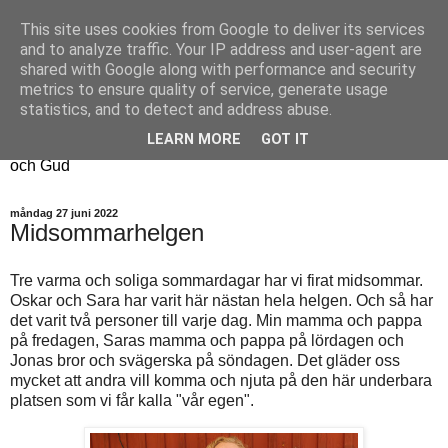
This site uses cookies from Google to deliver its services
Fyren
and to analyze traffic. Your IP address and user-agent are
shared with Google along with performance and security
metrics to ensure quality of service, generate usage
Fyren finns för att sprida ljus i mörkret
statistics, and to detect and address abuse.
För att påminna om guldkanterna i tillvaron
LEARN MORE
GOT IT
Här samsas jakt, hantverk, odling, och andra tankar om livet
och Gud
måndag 27 juni 2022
Midsommarhelgen
Tre varma och soliga sommardagar har vi firat midsommar.
Oskar och Sara har varit här nästan hela helgen. Och så har
det varit två personer till varje dag. Min mamma och pappa
på fredagen, Saras mamma och pappa på lördagen och
Jonas bror och svägerska på söndagen. Det gläder oss
mycket att andra vill komma och njuta på den här underbara
platsen som vi får kalla "vår egen".