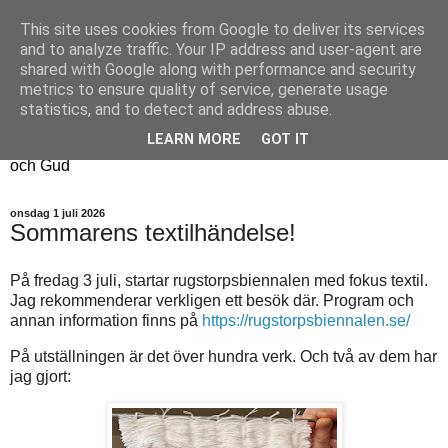
This site uses cookies from Google to deliver its services
Fyren
and to analyze traffic. Your IP address and user-agent are
shared with Google along with performance and security
metrics to ensure quality of service, generate usage
Fyren finns för att sprida ljus i mörkret
statistics, and to detect and address abuse.
För att påminna om guldkanterna i tillvaron
LEARN MORE
GOT IT
Här samsas jakt, hantverk, odling, och andra tankar om livet
och Gud
onsdag 1 juli 2026
Sommarens textilhändelse!
På fredag 3 juli, startar rugstorpsbiennalen med fokus textil.
Jag rekommenderar verkligen ett besök där. Program och
annan information finns på
https://rugstorpsbiennalen.se/
På utställningen är det över hundra verk. Och två av dem har
jag gjort: