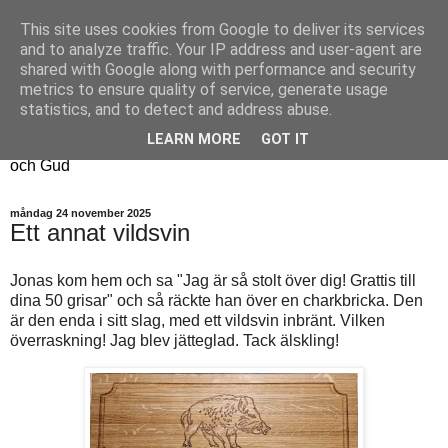
This site uses cookies from Google to deliver its services
Fyren
and to analyze traffic. Your IP address and user-agent are
shared with Google along with performance and security
metrics to ensure quality of service, generate usage
Fyren finns för att sprida ljus i mörkret
statistics, and to detect and address abuse.
För att påminna om guldkanterna i tillvaron
LEARN MORE
GOT IT
Här samsas jakt, hantverk, odling, och andra tankar om livet
och Gud
måndag 24 november 2025
Ett annat vildsvin
Jonas kom hem och sa "Jag är så stolt över dig! Grattis till
dina 50 grisar" och så räckte han över en charkbricka. Den
är den enda i sitt slag, med ett vildsvin inbränt. Vilken
överraskning! Jag blev jätteglad. Tack älskling!