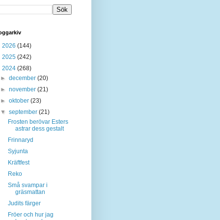
oggarkiv
►
2026
(144)
►
2025
(242)
▼
2024
(268)
►
december
(20)
►
november
(21)
►
oktober
(23)
▼
september
(21)
Frosten berövar Esters
astrar dess gestalt
Frinnaryd
Syjunta
Kräftfest
Reko
Små svampar i
gräsmattan
Judits färger
Fröer och hur jag