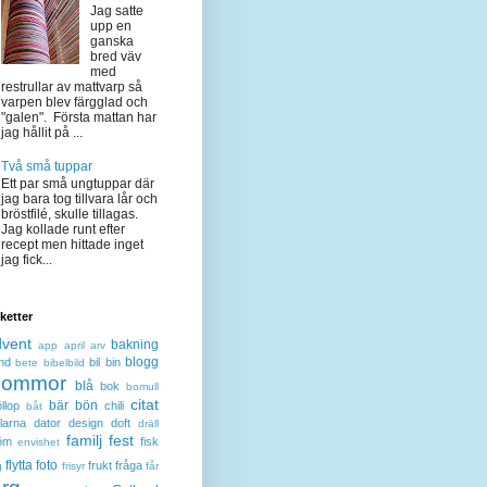
Jag satte
upp en
ganska
bred väv
med
restrullar av mattvarp så
varpen blev färgglad och
"galen". Första mattan har
jag hållit på ...
Två små tuppar
Ett par små ungtuppar där
jag bara tog tillvara lår och
bröstfilé, skulle tillagas.
Jag kollade runt efter
recept men hittade inget
jag fick...
iketter
dvent
bakning
app
april
arv
blogg
nd
bil
bin
bete
bibelbild
lommor
blå
bok
bomull
citat
bär
bön
llop
chili
båt
larna
dator
design
doft
dräll
familj
fest
öm
fisk
envishet
flytta
foto
frukt
fråga
g
frisyr
får