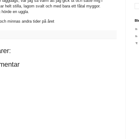
 läggdags, var jag så varm att jag gick ut och satte mig i
ar helt stilla, lagom svalt och med bara ett fåtal myggor.
g hörde en uggla.
Bl
och minnas andra tider på året
rer:
mentar