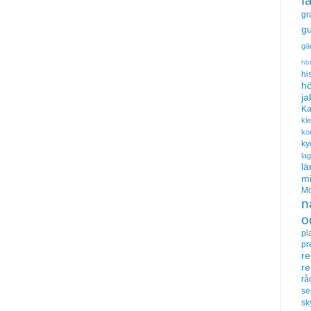
f
gr
gu
gä
hb
hi
hö
ja
Ka
kl
ko
ky
la
lä
m
Mö
n
o
pl
pr
re
r
rå
se
sk