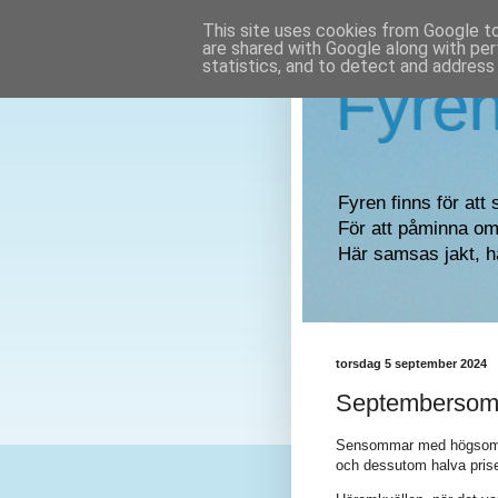
This site uses cookies from Google to 
are shared with Google along with per
statistics, and to detect and address
Fyre
Fyren finns för att 
För att påminna om 
Här samsas jakt, h
torsdag 5 september 2024
Septemberso
Sensommar med högsommar
och dessutom halva prise