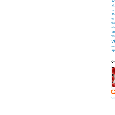
s
sto
t
sa
tro
tå
uts
vi
vä
v
we
äp
Om
Vi