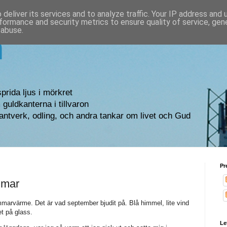
deliver its services and to analyze traffic. Your IP address and
formance and security metrics to ensure quality of service, ge
 abuse.
n
sprida ljus i mörkret
guldkanterna i tillvaron
antverk, odling, och andra tankar om livet och Gud
Pr
mmar
värme. Det är vad september bjudit på. Blå himmel, lite vind
t på glass.
Le