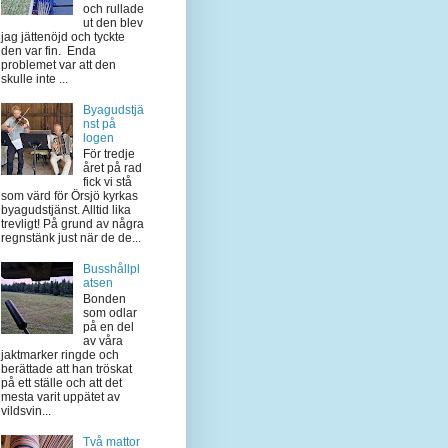
och rullade
ut den blev
jag jättenöjd och tyckte
den var fin. Enda
problemet var att den
skulle inte ...
Byagudstjä
nst på
logen
För tredje
året på rad
fick vi stå
som värd för Örsjö kyrkas
byagudstjänst. Alltid lika
trevligt! På grund av några
regnstänk just när de de...
Busshållpl
atsen
Bonden
som odlar
på en del
av våra
jaktmarker ringde och
berättade att han tröskat
på ett ställe och att det
mesta varit uppätet av
vildsvin...
Två mattor