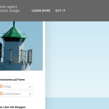
 user-agent
nerate usage
LEARN MORE
GOT IT
enumerera på Fyren
Inlägg
Kommentarer
ta i den här bloggen