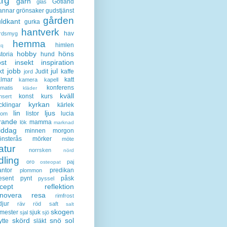
ärg
garn
Gotland
glas
annar
grönsaker
gudstjänst
gården
ldkant
gurka
hantverk
hav
rdsmyg
hemma
himlen
tq
hobby
höns
storia
hund
st
insekt
inspiration
kt
jobb
jul
Judit
kaffe
jord
lmar
katt
kamera
kapell
konferens
ematis
kläder
kväll
konst
kurs
nsert
kyrkan
cklingar
kärlek
lin
ljus
listor
lucia
gom
rande
mamma
lök
marknad
iddag
minnen
morgon
nsterås
mörker
möte
atur
norrsken
nörd
dling
oro
paj
osteopat
antor
predikan
plommon
esent
pynt
påsk
pyssel
cept
reflektion
enovera
resa
rimfrost
djur
räv
röd
saft
salt
skogen
mester
sjuk
sjal
sjö
skörd
snö
sol
ytte
släkt