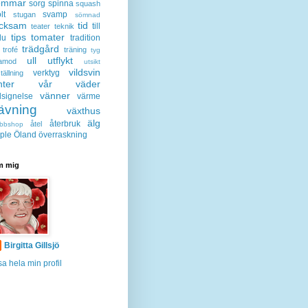
ommar
sorg
spinna
squash
lt
svamp
stugan
sömnad
acksam
tid
till
teater
teknik
tips
tomater
lu
tradition
trädgård
trofé
träning
tyg
ull
utflykt
lamod
utsikt
vildsvin
verktyg
tällning
nter
vår
väder
vänner
lsignelse
värme
ävning
växthus
älg
återbruk
åtel
bbshop
ple
Öland
överraskning
 mig
Birgitta Gillsjö
sa hela min profil