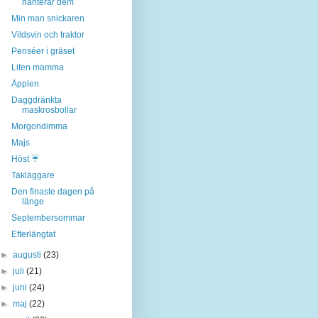
hanterar dem
Min man snickaren
Vildsvin och traktor
Penséer i gräset
Liten mamma
Äpplen
Daggdränkta
maskrosbollar
Morgondimma
Majs
Höst ☔
Takläggare
Den finaste dagen på
länge
Septembersommar
Efterlängtat
►
augusti
(23)
►
juli
(21)
►
juni
(24)
►
maj
(22)