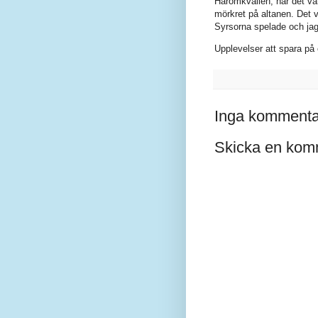
Häromkvällen, när det var
mörkret på altanen. Det v
Syrsorna spelade och ja
Upplevelser att spara på 
Inga kommenta
Skicka en kom