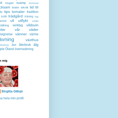
lt
svamp
stugan
sömnad
acksam
tid
till
teater
teknik
tips
tomater
lu
tradition
trädgård
trofé
träning
tyg
ull
utflykt
lamod
utsikt
vildsvin
verktyg
tällning
nter
vår
väder
vänner
lsignelse
värme
ävning
växthus
älg
återbruk
åtel
bbshop
ple
Öland
överraskning
 mig
Birgitta Gillsjö
sa hela min profil