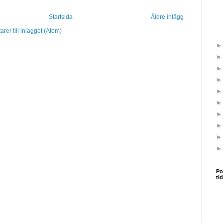
Startsida
Äldre inlägg
er till inlägget (Atom)
Po
ti