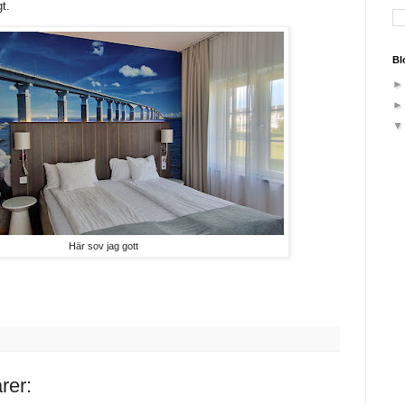
t.
Bl
Här sov jag gott
rer: