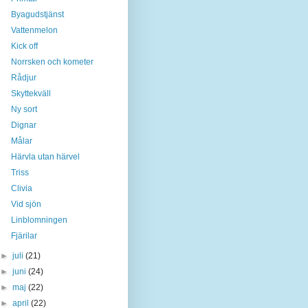
Byagudstjänst
Vattenmelon
Kick off
Norrsken och kometer
Rådjur
Skyttekväll
Ny sort
Dignar
Målar
Härvla utan härvel
Triss
Clivia
Vid sjön
Linblomningen
Fjärilar
►
juli
(21)
►
juni
(24)
►
maj
(22)
►
april
(22)