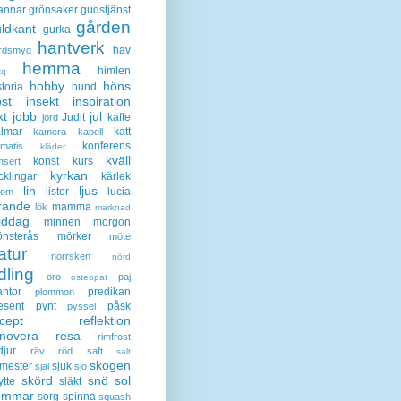
annar
grönsaker
gudstjänst
gården
ldkant
gurka
hantverk
hav
rdsmyg
hemma
himlen
tq
hobby
höns
storia
hund
st
insekt
inspiration
kt
jobb
jul
Judit
kaffe
jord
lmar
katt
kamera
kapell
konferens
ematis
kläder
kväll
konst
kurs
nsert
kyrkan
cklingar
kärlek
lin
ljus
listor
lucia
gom
rande
mamma
lök
marknad
iddag
minnen
morgon
nsterås
mörker
möte
atur
norrsken
nörd
dling
oro
paj
osteopat
antor
predikan
plommon
esent
pynt
påsk
pyssel
cept
reflektion
enovera
resa
rimfrost
djur
räv
röd
saft
salt
skogen
mester
sjuk
sjal
sjö
skörd
snö
sol
ytte
släkt
ommar
sorg
spinna
squash