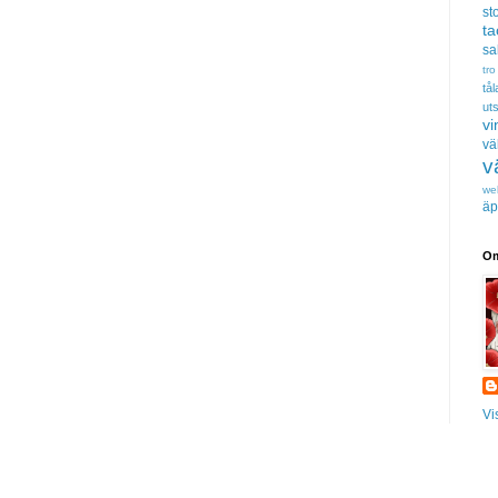
sto
t
sa
tro
tå
uts
vi
vä
v
we
äp
Om
Vi