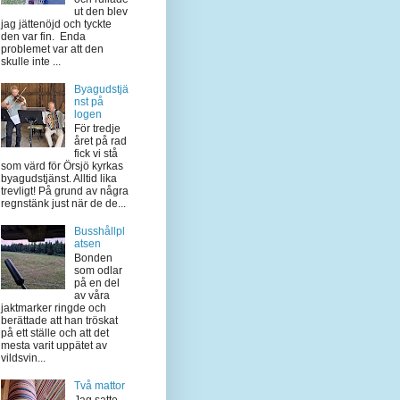
ut den blev
jag jättenöjd och tyckte
den var fin. Enda
problemet var att den
skulle inte ...
Byagudstjä
nst på
logen
För tredje
året på rad
fick vi stå
som värd för Örsjö kyrkas
byagudstjänst. Alltid lika
trevligt! På grund av några
regnstänk just när de de...
Busshållpl
atsen
Bonden
som odlar
på en del
av våra
jaktmarker ringde och
berättade att han tröskat
på ett ställe och att det
mesta varit uppätet av
vildsvin...
Två mattor