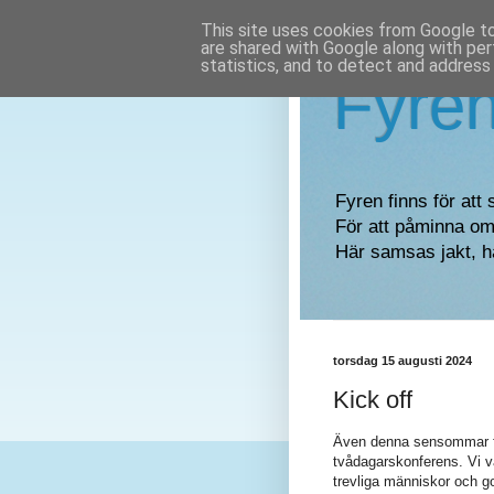
This site uses cookies from Google to 
are shared with Google along with per
statistics, and to detect and address
Fyre
Fyren finns för att 
För att påminna om 
Här samsas jakt, h
torsdag 15 augusti 2024
Kick off
Även denna sensommar fic
tvådagarskonferens. Vi v
trevliga människor och g