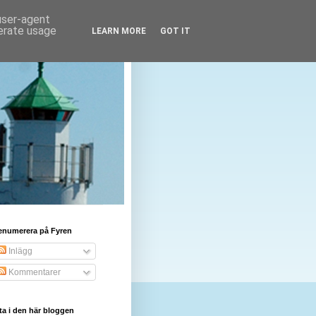
 user-agent
nerate usage
LEARN MORE
GOT IT
enumerera på Fyren
Inlägg
Kommentarer
ta i den här bloggen