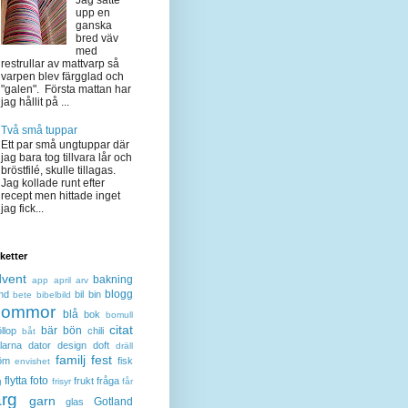
Jag satte
upp en
ganska
bred väv
med
restrullar av mattvarp så
varpen blev färgglad och
"galen". Första mattan har
jag hållit på ...
Två små tuppar
Ett par små ungtuppar där
jag bara tog tillvara lår och
bröstfilé, skulle tillagas.
Jag kollade runt efter
recept men hittade inget
jag fick...
iketter
dvent
bakning
app
april
arv
blogg
nd
bil
bin
bete
bibelbild
lommor
blå
bok
bomull
citat
bär
bön
llop
chili
båt
larna
dator
design
doft
dräll
familj
fest
öm
fisk
envishet
flytta
foto
frukt
fråga
g
frisyr
får
ärg
garn
Gotland
glas