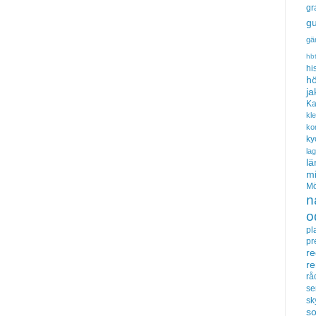
gr
gu
gä
hb
hi
hö
ja
Ka
kl
ko
ky
la
lä
m
Mö
n
o
pl
pr
re
r
rå
se
sk
s