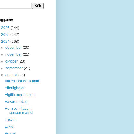
oggarkiv
►
2026
(144)
►
2025
(242)
▼
2024
(268)
►
december
(20)
►
november
(21)
►
oktober
(23)
►
september
(21)
▼
augusti
(23)
Vilken fantastisk natt!
Ytterligheter
Älgfilé och katapult
Vävarens dag
Horn och fjäder i
sensommarsol
Läsvärt
Lyxigt
Primtal