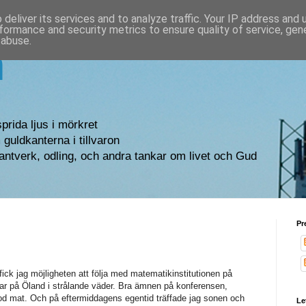
deliver its services and to analyze traffic. Your IP address and
formance and security metrics to ensure quality of service, ge
 abuse.
n
sprida ljus i mörkret
guldkanterna i tillvaron
antverk, odling, och andra tankar om livet och Gud
Pr
k jag möjligheten att följa med matematikinstitutionen på
ar på Öland i strålande väder. Bra ämnen på konferensen,
od mat. Och på eftermiddagens egentid träffade jag sonen och
Le