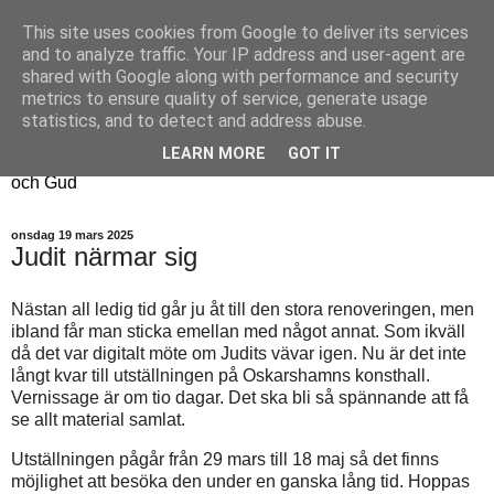
This site uses cookies from Google to deliver its services
Fyren
and to analyze traffic. Your IP address and user-agent are
shared with Google along with performance and security
metrics to ensure quality of service, generate usage
Fyren finns för att sprida ljus i mörkret
statistics, and to detect and address abuse.
För att påminna om guldkanterna i tillvaron
LEARN MORE
GOT IT
Här samsas jakt, hantverk, odling, och andra tankar om livet
och Gud
onsdag 19 mars 2025
Judit närmar sig
Nästan all ledig tid går ju åt till den stora renoveringen, men
ibland får man sticka emellan med något annat. Som ikväll
då det var digitalt möte om Judits vävar igen. Nu är det inte
långt kvar till utställningen på Oskarshamns konsthall.
Vernissage är om tio dagar. Det ska bli så spännande att få
se allt material samlat.
Utställningen pågår från 29 mars till 18 maj så det finns
möjlighet att besöka den under en ganska lång tid. Hoppas