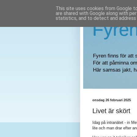
This site uses cookies from Google to 
are shared with Google along with per
statistics, and to detect and address
Fyre
Fyren finns för att 
För att påminna om 
Här samsas jakt, h
onsdag 26 februari 2025
Livet är skört
Idag på intranätet - in M
lite och man drar efter 