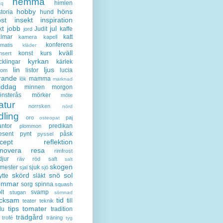
hemma
himlen
tq
hobby
höns
storia
hund
st
insekt
inspiration
kt
jobb
jul
Judit
kaffe
jord
lmar
katt
kamera
kapell
konferens
ematis
kläder
kväll
konst
kurs
nsert
kyrkan
cklingar
kärlek
lin
ljus
listor
lucia
gom
rande
mamma
lök
marknad
iddag
minnen
morgon
nsterås
mörker
möte
atur
norrsken
nörd
dling
oro
paj
osteopat
antor
predikan
plommon
esent
pynt
påsk
pyssel
cept
reflektion
enovera
resa
rimfrost
djur
räv
röd
saft
salt
skogen
mester
sjuk
sjal
sjö
skörd
snö
sol
ytte
släkt
ommar
sorg
spinna
squash
lt
svamp
stugan
sömnad
acksam
tid
till
teater
teknik
tips
tomater
lu
tradition
trädgård
trofé
träning
tyg