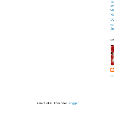
tå
uts
vi
vä
v
we
äp
Om
Vi
Temat Enkel. Använder
Blogger
.