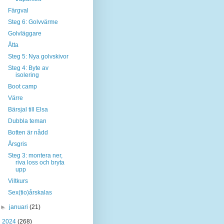
Färgval
Steg 6: Golvvärme
Golvläggare
Åtta
Steg 5: Nya golvskivor
Steg 4: Byte av
isolering
Boot camp
Värre
Bärsjal till Elsa
Dubbla teman
Botten är nådd
Årsgris
Steg 3: montera ner,
riva loss och bryta
upp
Viltkurs
Sex(tio)årskalas
►
januari
(21)
►
2024
(268)