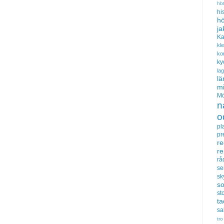
hb
hi
hö
ja
Ka
kl
ko
ky
la
lä
m
Mö
n
o
pl
pr
re
r
rå
se
sk
s
sto
t
sa
tro