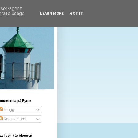
 user-agent
nerate usage
LEARN MORE
GOT IT
enumerera på Fyren
Inlägg
Kommentarer
ta i den här bloggen