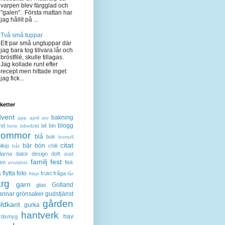
varpen blev färgglad och
"galen". Första mattan har
jag hållit på ...
Två små tuppar
Ett par små ungtuppar där
jag bara tog tillvara lår och
bröstfilé, skulle tillagas.
Jag kollade runt efter
recept men hittade inget
jag fick...
iketter
dvent
bakning
app
april
arv
blogg
nd
bil
bin
bete
bibelbild
lommor
blå
bok
bomull
citat
bär
bön
llop
chili
båt
larna
dator
design
doft
dräll
familj
fest
öm
fisk
envishet
flytta
foto
frukt
fråga
g
frisyr
får
ärg
garn
Gotland
glas
annar
grönsaker
gudstjänst
gården
ldkant
gurka
hantverk
hav
rdsmyg