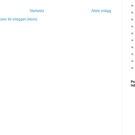
Startsida
Äldre inlägg
er till inlägget (Atom)
Po
ti