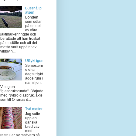
Busshållpl
atsen
Bonden
som odlar
på en del
av våra
jaktmarker ringde och
berättade att han tröskat
på ett ställe och att det
mesta varit uppätet av
vildsvin...
Utflykt igen
Semestern
s sista
dagsutflykt
ägde rum i
närmiljön.
Vi tog en
"glasbruksrunda". Började
med Nybro glasbruk, åkte
sen till Orranäs d...
Två mattor
Jag satte
upp en
ganska
bred väv
med
restrullar av mattvarp så