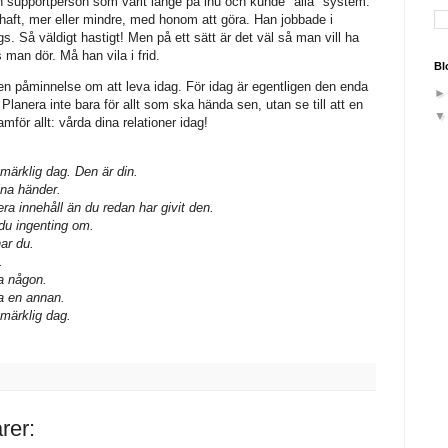
ch supportperson som varit länge på lnu och kunde "alla" system.
haft, mer eller mindre, med honom att göra. Han jobbade i
. Så väldigt hastigt! Men på ett sätt är det väl så man vill ha
lls man dör. Må han vila i frid.
Bl
 en påminnelse om att leva idag. För idag är egentligen den enda
 Planera inte bara för allt som ska hända sen, utan se till att en
mför allt: vårda dina relationer idag!
märklig dag. Den är din.
ina händer.
ra innehåll än du redan har givit den.
du ingenting om.
ar du.
.
a någon.
pa en annan.
 märklig dag.
rer: