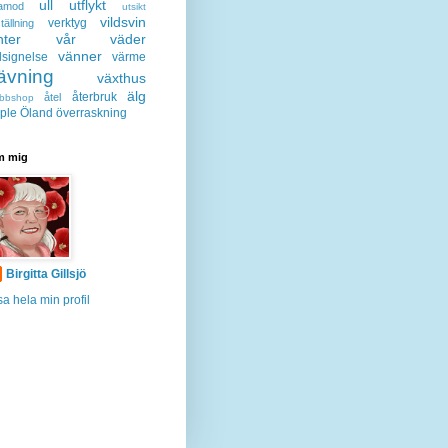
ull
utflykt
lamod
utsikt
vildsvin
verktyg
tällning
nter
vår
väder
vänner
lsignelse
värme
ävning
växthus
älg
återbruk
åtel
bbshop
ple
Öland
överraskning
 mig
Birgitta Gillsjö
sa hela min profil