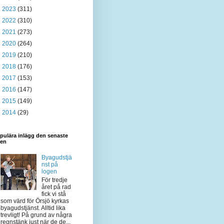
►
2023
(311)
►
2022
(310)
►
2021
(273)
►
2020
(264)
►
2019
(210)
►
2018
(176)
►
2017
(153)
►
2016
(147)
►
2015
(149)
►
2014
(29)
pulära inlägg den senaste
den
Byagudstjä
nst på
logen
För tredje
året på rad
fick vi stå
som värd för Örsjö kyrkas
byagudstjänst. Alltid lika
trevligt! På grund av några
regnstänk just när de de...