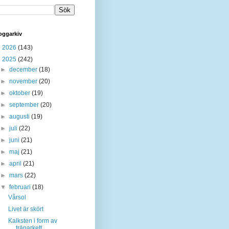
oggarkiv
►
2026
(143)
▼
2025
(242)
►
december
(18)
►
november
(20)
►
oktober
(19)
►
september
(20)
►
augusti
(19)
►
juli
(22)
►
juni
(21)
►
maj
(21)
►
april
(21)
►
mars
(22)
▼
februari
(18)
Vårsol
Livet är skört
Kalksten i form av
träparkett