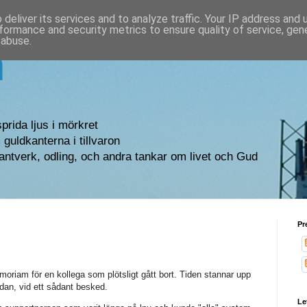
deliver its services and to analyze traffic. Your IP address and
formance and security metrics to ensure quality of service, ge
 abuse.
n
sprida ljus i mörkret
guldkanterna i tillvaron
antverk, odling, och andra tankar om livet och Gud
Pr
emoriam för en kollega som plötsligt gått bort. Tiden stannar upp
andan, vid ett sådant besked.
Le