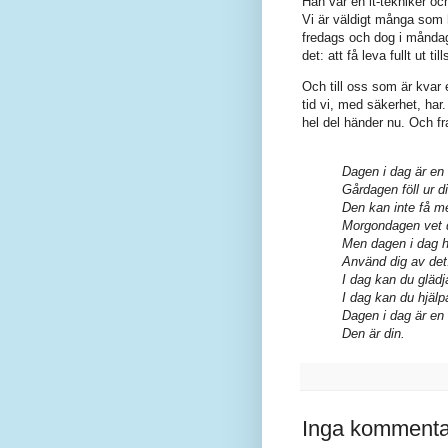
Han var en it-tekniker o
Vi är väldigt många som 
fredags och dog i måndags
det: att få leva fullt ut ti
Och till oss som är kvar
tid vi, med säkerhet, har.
hel del händer nu. Och fra
Dagen i dag är en 
Gårdagen föll ur d
Den kan inte få me
Morgondagen vet 
Men dagen i dag h
Använd dig av det
I dag kan du glädj
I dag kan du hjäl
Dagen i dag är en
Den är din.
Inga kommenta