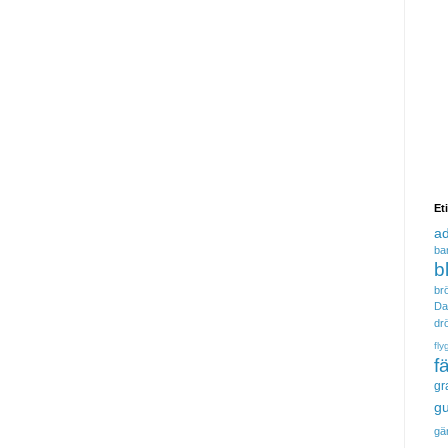
Et
a
ba
b
brö
Da
dr
fly
f
gr
gu
gä