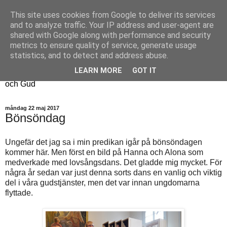
This site uses cookies from Google to deliver its services
Fyren
and to analyze traffic. Your IP address and user-agent are
shared with Google along with performance and security
metrics to ensure quality of service, generate usage
Fyren finns för att sprida ljus i mörkret
statistics, and to detect and address abuse.
För att påminna om guldkanterna i tillvaron
LEARN MORE
GOT IT
Här samsas jakt, hantverk, odling, och andra tankar om livet
och Gud
måndag 22 maj 2017
Bönsöndag
Ungefär det jag sa i min predikan igår på bönsöndagen
kommer här. Men först en bild på Hanna och Alona som
medverkade med lovsångsdans. Det gladde mig mycket. För
några år sedan var just denna sorts dans en vanlig och viktig
del i våra gudstjänster, men det var innan ungdomarna
flyttade.