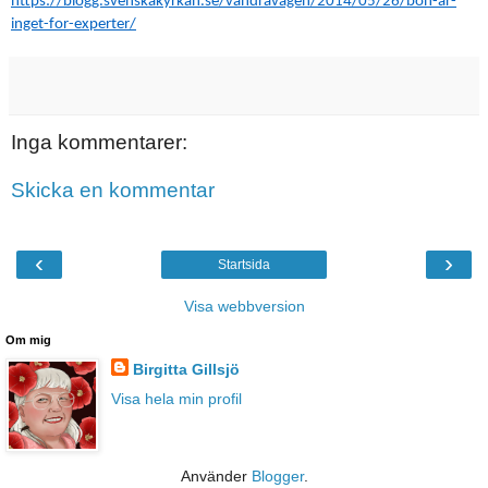
https://blogg.svenskakyrkan.se/vandravagen/2014/05/26/bon-ar-
inget-for-experter/
Inga kommentarer:
Skicka en kommentar
‹
›
Startsida
Visa webbversion
Om mig
Birgitta Gillsjö
Visa hela min profil
Använder
Blogger
.