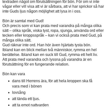
textraden något om förutsättningen för bön. För om vi inte
vågar eller vill visa att vi är sårbara, att vi har sprickor så har
inte Guds ljus någon möjlighet att lysa in i oss.
Bön är samtal med Gud!
Och precis som vi kan prata med varandra på många olika
sätt – olika språk, viska tyst, ropa, sjunga, använda ord eller
tecken eller kroppsspråk – kan vi också prata med Gud, på
många olika sätt.
Gud räknar inte ord. Han hör även hjärtats tysta bön.
Ibland kan en blick mellan två människor, rymma en hel
berättelse. Ibland kan en suck till Gud, rymma ett helt liv.
Att prata med varandra och lyssna på varandra är en
förutsättning för en fungerande relation.
Bön kan vara
dans till Herrens ära, för att hela kroppen ska få
vara med i bönen
lovsång
att tända ett ljus.
att ta emot nattvarden