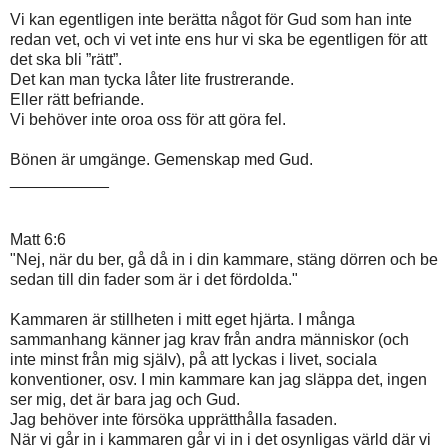
Vi kan egentligen inte berätta något för Gud som han inte
redan vet, och vi vet inte ens hur vi ska be egentligen för att
det ska bli ”rätt”.
Det kan man tycka låter lite frustrerande.
Eller rätt befriande.
Vi behöver inte oroa oss för att göra fel.
Bönen är umgänge. Gemenskap med Gud.
___________
Matt 6:6
"Nej, när du ber, gå då in i din kammare, stäng dörren och be
sedan till din fader som är i det fördolda."
Kammaren är stillheten i mitt eget hjärta. I många
sammanhang känner jag krav från andra människor (och
inte minst från mig själv), på att lyckas i livet, sociala
konventioner, osv. I min kammare kan jag släppa det, ingen
ser mig, det är bara jag och Gud.
Jag behöver inte försöka upprätthålla fasaden.
När vi går in i kammaren går vi in i det osynligas värld där vi