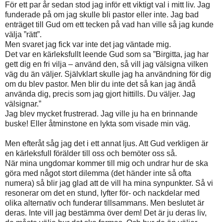
För ett par år sedan stod jag inför ett viktigt val i mitt liv. Jag
funderade på om jag skulle bli pastor eller inte. Jag bad
enträget till Gud om ett tecken på vad han ville så jag kunde
välja ”rätt”.
Men svaret jag fick var inte det jag väntade mig.
Det var en kärleksfullt leende Gud som sa ”Birgitta, jag har
gett dig en fri vilja – använd den, så vill jag välsigna vilken
väg du än väljer. Självklart skulle jag ha användning för dig
om du blev pastor. Men blir du inte det så kan jag ändå
använda dig, precis som jag gjort hittills. Du väljer. Jag
välsignar.”
Jag blev mycket frustrerad. Jag ville ju ha en brinnande
buske! Eller åtminstone en lykta som visade min väg.
Men efteråt såg jag det i ett annat ljus. Att Gud verkligen är
en kärleksfull förälder till oss och bemöter oss så.
När mina ungdomar kommer till mig och undrar hur de ska
göra med något stort dilemma (det händer inte så ofta
numera) så blir jag glad att de vill ha mina synpunkter. Så vi
resonerar om det en stund, lyfter för- och nackdelar med
olika alternativ och funderar tillsammans. Men beslutet är
deras. Inte vill jag bestämma över dem! Det är ju deras liv,