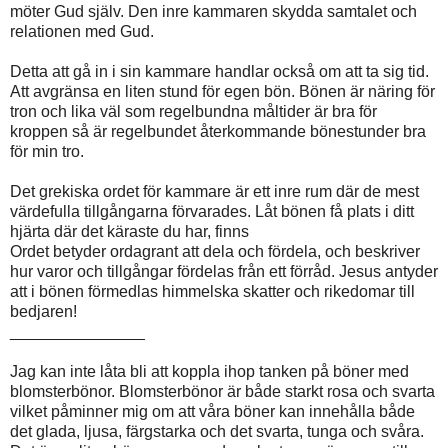
möter Gud själv. Den inre kammaren skydda samtalet och
relationen med Gud.
Detta att gå in i sin kammare handlar också om att ta sig tid.
Att avgränsa en liten stund för egen bön. Bönen är näring för
tron och lika väl som regelbundna måltider är bra för
kroppen så är regelbundet återkommande bönestunder bra
för min tro.
Det grekiska ordet för kammare är ett inre rum där de mest
värdefulla tillgångarna förvarades. Låt bönen få plats i ditt
hjärta där det käraste du har, finns
Ordet betyder ordagrant att dela och fördela, och beskriver
hur varor och tillgångar fördelas från ett förråd. Jesus antyder
att i bönen förmedlas himmelska skatter och rikedomar till
bedjaren!
_______________
Jag kan inte låta bli att koppla ihop tanken på böner med
blomsterbönor. Blomsterbönor är både starkt rosa och svarta
vilket påminner mig om att våra böner kan innehålla både
det glada, ljusa, färgstarka och det svarta, tunga och svåra.