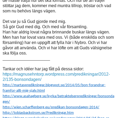
de måste välja hur det ska formas. Och hur de än väljer
stöttar jag dem, kommer med muntra tillrop, tröstar och vad
som nu behövs längs vägen.
Det var ju så Gud gjorde med mig.
Så gör Gud med dig. Och med vår församling.
Han har aldrig lovat några brinnande buskar längs vägen.
Men han har lovat vara med oss. Vi (både enskilda och som
församling) har en uppgift att fylla här i Nybro. Och vi har
gåvor att använda. Och vi har löfte om att Guds välsignelse
ska följa oss.
____________________
Tankar och idéer har jag fått på dessa sidor:
https://magnusehntorp.wordpress.com/predikningar/2012-
2/135-bonsondagen/
http://martaspredikningar.blogspot.se/2014/05/bon-forandrar-
framfor-allt-mig-sjalv.html
http://www.asahagberg.se/kyrka/betraktelserpredikningar/bonsonda
gen/
http://wien.scharffenberg.eu/predikan-bonsondagen-2014/
http://tobiasbackstrom.se/Predikningar.htm